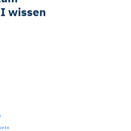
XI wissen
e
seln