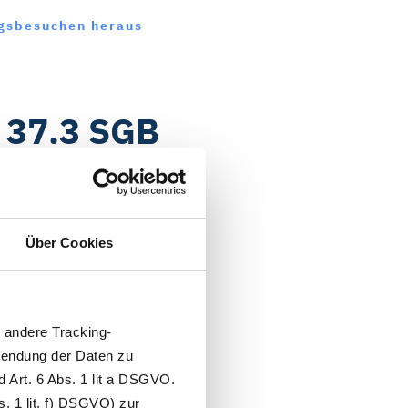
ngsbesuchen heraus
§ 37.3 SGB
Über Cookies
genannt, ist ein
n und
Pflegegeld
tz auch eine Pflicht.
und die Qualität der
andere Tracking-
wendung der Daten zu
 Art. 6 Abs. 1 lit a DSGVO.
. 1 lit. f) DSGVO) zur