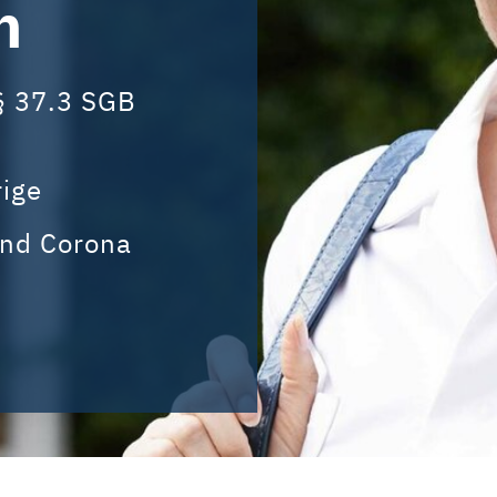
n
§ 37.3 SGB
rige
end Corona