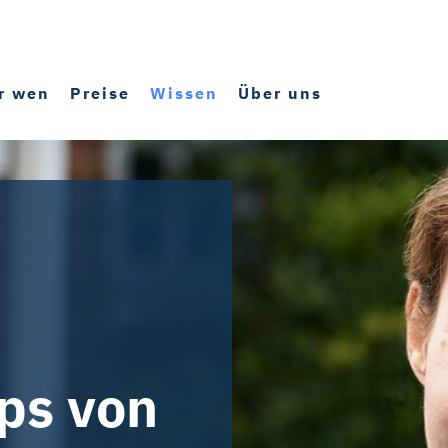
r wen
Preise
Wissen
Über uns
pps von