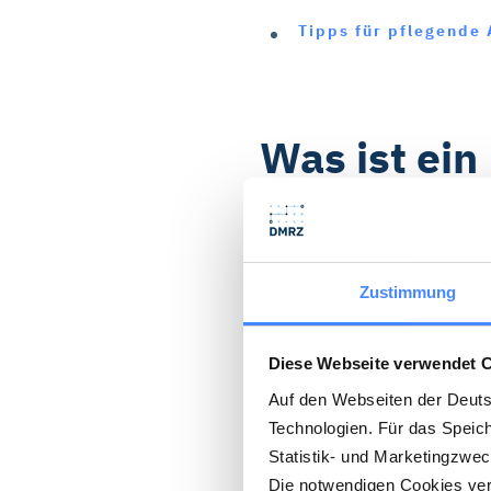
Tipps für pflegende
Was ist ein
XI?
Zustimmung
Der Beratungseinsatz, oft
regelmäßiger Beratungste
beziehen. Je nach
Pfleg
Diese Webseite verwendet 
Pflegeexperten sollen be
Auf den Webseiten der Deut
Technologien. Für das Speic
Pflege optimieren und sic
Statistik- und Marketingzwe
Die notwendigen Cookies verw
§ 37.3 SGB XI (elftes Sozi