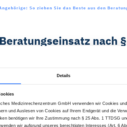
 Angehörige: So ziehen Sie das Beste aus den Beratu
 Beratungseinsatz nach 
Details
 auch Qualitätssicherungsbesuch oder Beratungsbesuch 
rmin für Pflegebedürftige, die zuhause gepflegt werde
egrad
und Leistungsform besteht für den Beratungseinsa
Cookies
im Beratungsbesuch pflegende Angehörige unterstützen 
sches Medizinrechenzentrum GmbH verwenden wir Cookies und 
hern und Auslesen von Cookies auf Ihrem Endgerät und die Ver
herstellen.
cken benötigen wir Ihre Zustimmung nach § 25 Abs. 1 TTDSG und
enden wir aufgrund unseres berechtigten Interesses (Art. 6 Abs
algesetzbuch) definiert den Beratungseinsatz wie folgt: