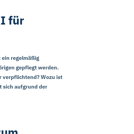
I für
t ein regelmäßig
örigen gepflegt werden.
r verpflichtend? Wozu ist
t sich aufgrund der
 zum