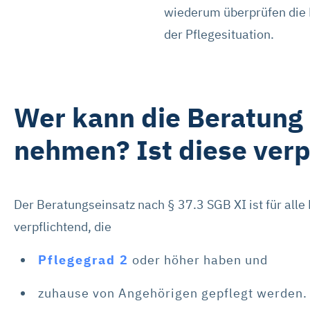
Mit „Alle Cookies ablehnen“ 
wiederum überprüfen die E
„Auswahl erlauben“ können Sie
der Pflegesituation.
widerrufen. Weitere Informat
Impressum ist
hier
abrufbar
Wer kann die Beratung
nehmen? Ist diese verp
Der Beratungseinsatz nach § 37.3 SGB XI ist für alle
verpflichtend, die
Pflegegrad 2
oder höher haben und
zuhause von Angehörigen gepflegt werden.