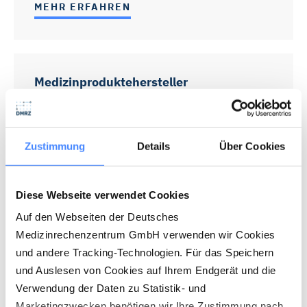
MEHR ERFAHREN
Medizinproduktehersteller
Produkte entwickeln, testen, verbessern – und dann
noch die Abrechnung mit den Kassen erledigen? Mit
Zustimmung
Details
Über Cookies
dem DMRZ wird die Abrechnung von Hilfsmitteln
kinderleicht. Medizinproduktehersteller rechnen
einfach online per Datenträgeraustausch (DTA) ab.
Diese Webseite verwendet Cookies
Auf den Webseiten der Deutsches
MEHR ERFAHREN
Medizinrechenzentrum GmbH verwenden wir Cookies
und andere Tracking-Technologien. Für das Speichern
und Auslesen von Cookies auf Ihrem Endgerät und die
Verwendung der Daten zu Statistik- und
Medizintechnik
Marketingzwecken benötigen wir Ihre Zustimmung nach