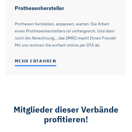
Mit „Alle Cookies ablehnen“ können Sie die Marketing-
Prothesenhersteller
und Statistik-Cookies ablehnen. Über die Schaltflächen
und „Auswahl erlauben“ können Sie die Cookies
Prothesen herstellen, anpassen, warten: Die Arbeit
individuell verwalten und Ihre Einwilligung jederzeit für die
eines Prothesenherstellers ist umfangreich. Und dann
Zukunft ändern oder widerrufen. Weitere Informationen
noch die Abrechnung... das DMRZ macht Ihnen Freude!
dazu und zu den Cookies führen wir in dieser
Mit uns rechnen Sie einfach online per DTA ab.
Datenschutzerklärung
auf. Unser Impressum ist
hier
abrufbar.
MEHR ERFAHREN
Mitglieder dieser Verbände
profitieren!