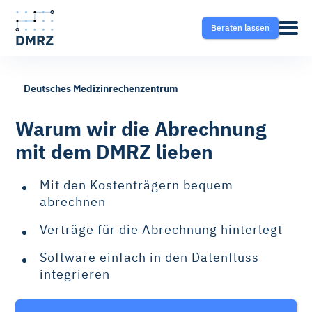
Beraten lassen
Deutsches Medizinrechenzentrum
Abrechnung
Pflege
Blog
Warum wir die Abrechnung
mit dem DMRZ lieben
Krankentransport- und
Krankentransport
FAQ
Taxisoftware
Mit den Kostenträgern bequem
Heilmittel
Ratgeber
abrechnen
Krankentransport-App
Verträge für die Abrechnung hinterlegt
Hilfsmittel
Fahrtvermittlung
Software einfach in den Datenfluss
integrieren
Selektivverträge
Therapeutensoftware