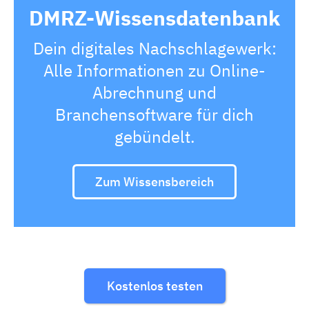
DMRZ-Wissensdatenbank
Dein digitales Nachschlagewerk:
Alle Informationen zu Online-
Abrechnung und
Branchensoftware für dich
gebündelt.
Zum Wissensbereich
Kostenlos testen