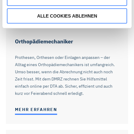
Speichern eines Cookies technisch erforderlich.
MEHR ERFAHREN
ALLE COOKIES ABLEHNEN
Wenn Sie „Alle Cookies akzeptieren“, stimmen Sie zu,
dass wir statistische Informationen über Ihren Besuch
auf unserer Webseite sammeln, um damit unser
Orthopädiemechaniker
Webangebot zu verbessern (Statistik-Cookies). Durch
„Alle Cookies akzeptieren“ stimmen Sie auch dem
Prothesen, Orthesen oder Einlagen anpassen – der
Einsatz von Marketing-Cookies zu und erhalten auf Sie
Alltag eines Orthopädiemechanikers ist umfangreich.
zugeschnittene Werbung auch auf anderen Webseiten.
Umso besser, wenn die Abrechnung nicht auch noch
Die Marketing-Partner können Ihre Cookie-Informationen
Zeit frisst. Mit dem DMRZ rechnen Sie Hilfsmittel
mit anderen Informationen verknüpfen und zur
einfach online per DTA ab. Sicher, effizient und auch
Profilbildung verwenden. Sie können über die
kurz vor Feierabend schnell erledigt.
Schaltflächen auch einzeln der Verwendung von Statistik-
Cookies oder Marketing-Cookies zustimmen. Die in der
MEHR ERFAHREN
Schaltfläche genannten „Präferenzen“ stellen Cookies
dar, die derzeit von DMRZ.de nicht verwendet werden.