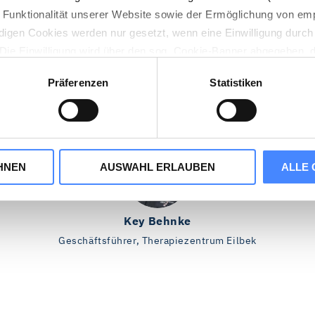
n Funktionalität unserer Website sowie der Ermöglichung von em
digen Cookies werden nur gesetzt, wenn eine Einwilligung durch 
. Die Einwilligung wird über den sog. Cookie-Banner abgegeben, 
en jederzeit wieder geändert werden.
Präferenzen
Statistiken
Cookie-Consent-Tool Cookiebot implementiert. Cookiebot wird vo
bin ich wunschlos glückli
en, Dänemark betrieben. Für dessen Einsatz ist das Speicher
HNEN
AUSWAHL ERLAUBEN
ALLE 
tieren“, stimmen Sie zu, dass wir statistische Informationen üb
unser Webangebot zu verbessern (Statistik-Cookies). Durch „A
z von Marketing-Cookies zu und erhalten auf Sie zugeschnitte
Key Behnke
rtner können Ihre Cookie-Informationen mit anderen Information
Geschäftsführer, Therapiezentrum Eilbek
 können über die Schaltflächen auch einzeln der Verwendung von
 Die in der Schaltfläche genannten „Präferenzen“ stellen Cookie
rden.