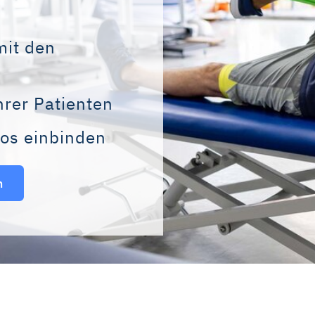
mit den
hrer Patienten
os einbinden
n