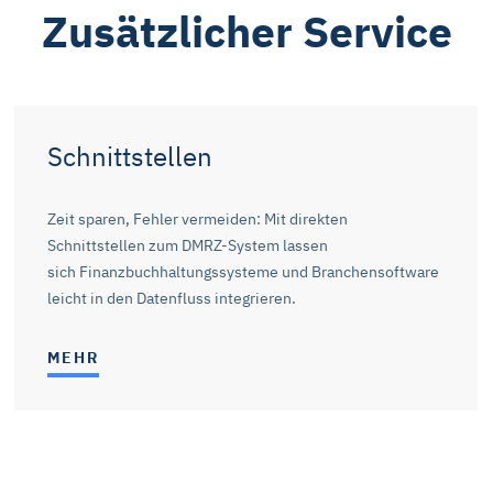
Zusätzlicher Service
können Sie die Marketing- und Statistik-Cookies ablehnen. Über 
 die Cookies individuell verwalten und Ihre Einwilligung jederze
ionen dazu und zu den Cookies führen wir in dieser
Datenschu
.
Schnittstellen
Zeit sparen, Fehler vermeiden: Mit direkten
Schnittstellen zum DMRZ-System lassen
sich Finanzbuchhaltungssysteme und Branchensoftware
leicht in den Datenfluss integrieren.
MEHR