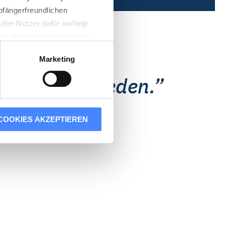
pfängerfreundlichen
den Nutzer dafür vorliegt
der aktiv angeklickt werden
Marketing
n der Usercentrics A/S,
ch und zufrieden.
n eines Cookies technisch
COOKIES AKZEPTIEREN
er Ihren Besuch auf unserer
lle Cookies akzeptieren“
ne Werbung auch auf anderen
en verknüpfen und zur
 Statistik-Cookies oder
s dar, die derzeit von