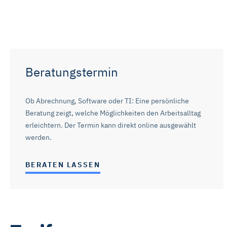
Mit „Alle Cookies ablehnen“ 
„Auswahl erlauben“ können Sie
widerrufen. Weitere Informat
Impressum ist
hier
abrufbar
Beratungstermin
Ob Abrechnung, Software oder TI: Eine persönliche
Beratung zeigt, welche Möglichkeiten den Arbeitsalltag
erleichtern. Der Termin kann direkt online ausgewählt
werden.
BERATEN LASSEN