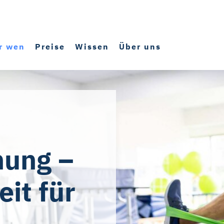
r wen
Preise
Wissen
Über uns
nung –
it für