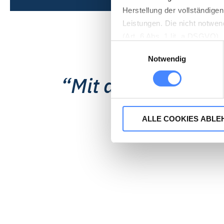
Herstellung der vollständige
Leistungen. Die nicht notwen
(Art. 6 Abs. 1 lit. a DSGVO)
Einwilligungsauswahl
muss. Die Einstellungen könn
Notwendig
Auf unserer Website ist das 
Mit dem Support 
Havnegade 39, 1058 Kopenhag
erforderlich.
ALLE COOKIES ABLE
Wenn Sie „Alle Cookies akzep
Webseite sammeln, um damit 
stimmen Sie auch dem Einsat
Webseiten. Die Marketing-Pa
Profilbildung verwenden. Sie
Marketing-Cookies zustimmen.
DMRZ.de nicht verwendet we