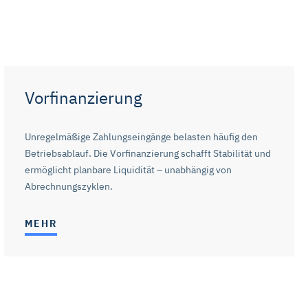
die Schaltflächen und
it für die Zukunft ändern oder
tzerklärung
auf. Unser
Vorfinanzierung
Unregelmäßige Zahlungseingänge belasten häufig den
Betriebsablauf. Die Vorfinanzierung schafft Stabilität und
ermöglicht planbare Liquidität – unabhängig von
Abrechnungszyklen.
MEHR