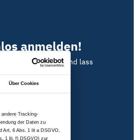
nlos anmelden!
oftwarelösung aus und lass
Über Cookies
andere Tracking-
wendung der Daten zu
 Art. 6 Abs. 1 lit a DSGVO.
. 1 lit. f) DSGVO) zur