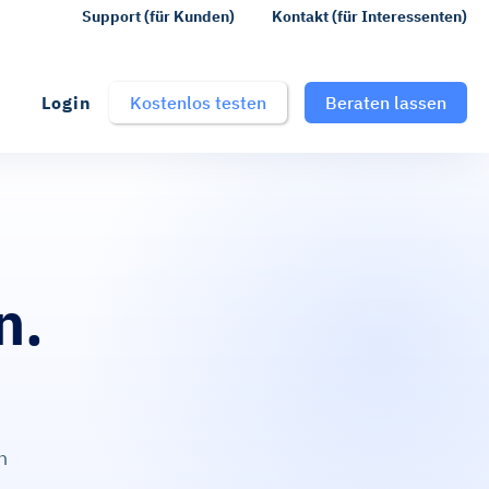
Support (für Kunden)
Kontakt (für Interessenten)
Login
Kostenlos testen
Beraten lassen
.
n.
therapieren. pfleg
.
n