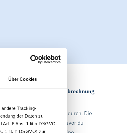
Über Cookies
0,02% Rückläufer – deine Abrechnung
andere Tracking-
echnungen gehen auf Anhieb durch. Die
wendung der Daten zu
t jeden Eintrag auf Fehler, bevor du
 Art. 6 Abs. 1 lit a DSGVO.
. 1 lit. f) DSGVO) zur
eine nervigen Rückläufer, keine