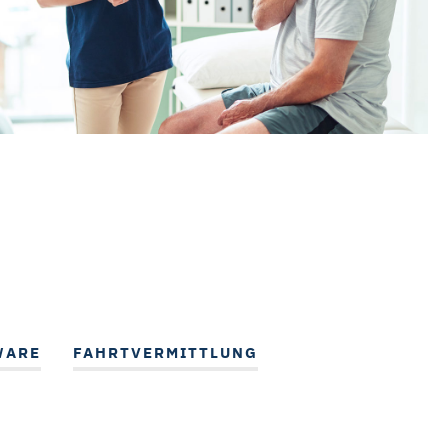
die Schaltflächen und
it für die Zukunft ändern oder
tzerklärung
auf. Unser
WARE
FAHRTVERMITTLUNG