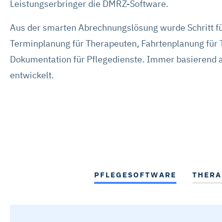
Leistungserbringer die DMRZ-Software.
Mit „Alle Cookies ablehnen“ 
„Auswahl erlauben“ können Sie
Aus der smarten Abrechnungslösung wurde Schritt fü
widerrufen. Weitere Informat
Terminplanung für Therapeuten, Fahrtenplanung für Ta
Impressum ist
hier
abrufbar
Dokumentation für Pflegedienste. Immer basierend
entwickelt.
PFLEGESOFTWARE
THERA