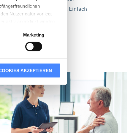
pfängerfreundlichen
t, kein Ärger mit den Kassen. Einfach
den Nutzer dafür vorliegt
d bezahlt werden.
der aktiv angeklickt werden
Marketing
n der Usercentrics A/S,
n eines Cookies technisch
COOKIES AKZEPTIEREN
er Ihren Besuch auf unserer
lle Cookies akzeptieren“
ne Werbung auch auf anderen
en verknüpfen und zur
 Statistik-Cookies oder
s dar, die derzeit von