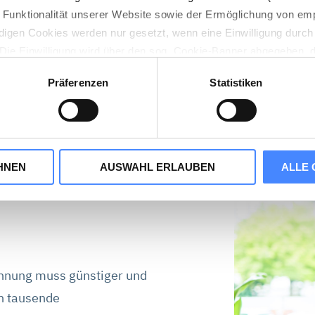
n Funktionalität unserer Website sowie der Ermöglichung von em
verlorene Zei
digen Cookies werden nur gesetzt, wenn eine Einwilligung durch 
abrechnen un
. Die Einwilligung wird über den sog. Cookie-Banner abgegeben, 
en jederzeit wieder geändert werden.
Präferenzen
Statistiken
Cookie-Consent-Tool Cookiebot implementiert. Cookiebot wird vo
en, Dänemark betrieben. Für dessen Einsatz ist das Speicher
HNEN
AUSWAHL ERLAUBEN
ALLE 
r
tieren“, stimmen Sie zu, dass wir statistische Informationen üb
unser Webangebot zu verbessern (Statistik-Cookies). Durch „A
z von Marketing-Cookies zu und erhalten auf Sie zugeschnitte
rtner können Ihre Cookie-Informationen mit anderen Information
 können über die Schaltflächen auch einzeln der Verwendung von
 Die in der Schaltfläche genannten „Präferenzen“ stellen Cookie
chnung muss günstiger und
rden.
en tausende