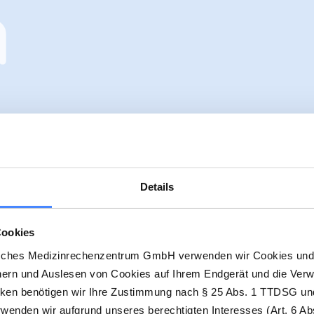
Details
Weniger als 
läuft durch
Cookies
sches Medizinrechenzentrum GmbH verwenden wir Cookies und 
Fast alle Abr
hern und Auslesen von Cookies auf Ihrem Endgerät und die Ver
Software prüf
cken benötigen wir Ihre Zustimmung nach § 25 Abs. 1 TTDSG und
enden wir aufgrund unseres berechtigten Interesses (Art. 6 Abs
abschickst. K