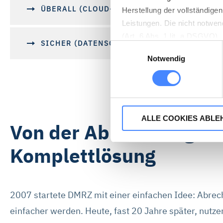
ÜBERALL (CLOUD-VORTEIL)
Herstellung der vollständige
Leistungen. Die nicht notwen
(Art. 6 Abs. 1 lit. a DSGVO)
SICHER (DATENSCHUTZ)
Einwilligungsauswahl
muss. Die Einstellungen könn
Notwendig
Auf unserer Website ist das 
Havnegade 39, 1058 Kopenhag
erforderlich.
ALLE COOKIES ABLE
Von der Abrechnung zu
Wenn Sie „Alle Cookies akzep
Webseite sammeln, um damit 
Komplettlösung
stimmen Sie auch dem Einsat
Webseiten. Die Marketing-Pa
Profilbildung verwenden. Sie
Marketing-Cookies zustimmen.
2007 startete DMRZ mit einer einfachen Idee: Abre
DMRZ.de nicht verwendet we
einfacher werden. Heute, fast 20 Jahre später, nutz