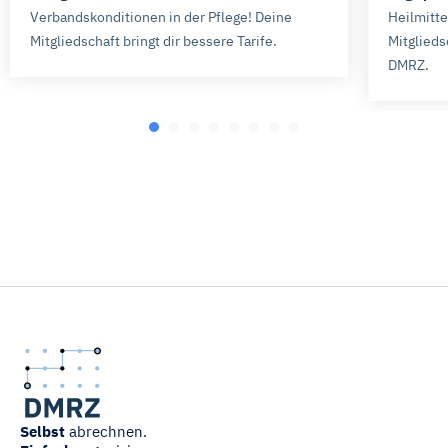
dazu und zu den Cookies führen wir in dieser
Verbandskonditionen in der Pflege! Deine
Heilmitt
Mitgliedschaft bringt dir bessere Tarife.
Mitglieds
Datenschutzerklärung
auf. Unser Impressum ist
DMRZ.
hier
abrufbar.
Selbst
abrechnen.