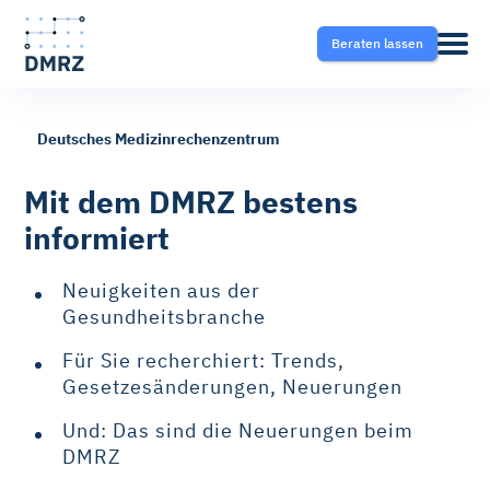
Beraten lassen
Deutsches Medizinrechenzentrum
Abrechnung
Pflege
Blog
Mit dem DMRZ bestens
informiert
Krankentransport- und
Krankentransport
FAQ
Taxisoftware
Neuigkeiten aus der
Heilmittel
Ratgeber
Gesundheitsbranche
Krankentransport-App
Für Sie recherchiert: Trends,
Hilfsmittel
Gesetzesänderungen, Neuerungen
Fahrtvermittlung
Und: Das sind die Neuerungen beim
Selektivverträge
DMRZ
Therapeutensoftware