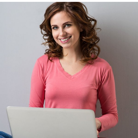
Rehasport & Funktionstraining
Pflegesoftware
Pflege-App
Vorfinanzierung
Telematikinfrastruktur (TI)