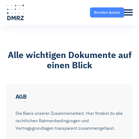
Beraten lassen
Abrechnung
Pflege
Blog
Alle wichtigen Dokumente auf
einen Blick
Krankentransport- und
Krankentransport
FAQ
Taxisoftware
Heilmittel
Ratgeber
Krankentransport-App
AGB
Hilfsmittel
Die Basis unserer Zusammenarbeit. Hier findest du alle
Fahrtvermittlung
rechtlichen Rahmenbedingungen und
Selektivverträge
Vertragsgrundlagen transparent zusammengefasst.
Therapeutensoftware