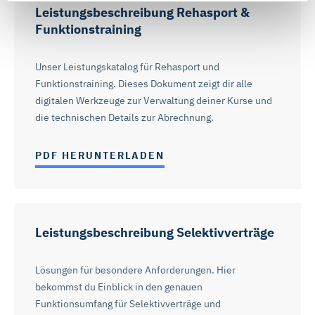
dass wir statistische Informationen über Ihren Besuch
Leistungsbeschreibung Rehasport &
auf unserer Webseite sammeln, um damit unser
Funktionstraining
Webangebot zu verbessern (Statistik-Cookies). Durch
„Alle Cookies akzeptieren“ stimmen Sie auch dem
Unser Leistungskatalog für Rehasport und
Einsatz von Marketing-Cookies zu und erhalten auf Sie
Funktionstraining. Dieses Dokument zeigt dir alle
zugeschnittene Werbung auch auf anderen Webseiten.
digitalen Werkzeuge zur Verwaltung deiner Kurse und
Die Marketing-Partner können Ihre Cookie-Informationen
die technischen Details zur Abrechnung.
mit anderen Informationen verknüpfen und zur
Profilbildung verwenden. Sie können über die
PDF HERUNTERLADEN
Schaltflächen auch einzeln der Verwendung von Statistik-
Cookies oder Marketing-Cookies zustimmen. Die in der
Schaltfläche genannten „Präferenzen“ stellen Cookies
dar, die derzeit von DMRZ.de nicht verwendet werden.
Leistungsbeschreibung Selektivverträge
Mit „Alle Cookies ablehnen“ können Sie die Marketing-
Lösungen für besondere Anforderungen. Hier
und Statistik-Cookies ablehnen. Über die Schaltflächen
bekommst du Einblick in den genauen
und „Auswahl erlauben“ können Sie die Cookies
Funktionsumfang für Selektivverträge und
individuell verwalten und Ihre Einwilligung jederzeit für die