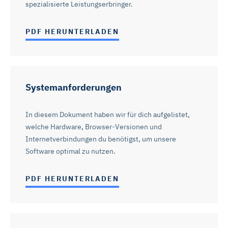
spezialisierte Leistungserbringer.
Zukunft ändern oder widerrufen. Weitere Informationen
dazu und zu den Cookies führen wir in dieser
PDF HERUNTERLADEN
Datenschutzerklärung
auf. Unser Impressum ist
hier
abrufbar.
Systemanforderungen
In diesem Dokument haben wir für dich aufgelistet,
welche Hardware, Browser-Versionen und
Internetverbindungen du benötigst, um unsere
Software optimal zu nutzen.
PDF HERUNTERLADEN