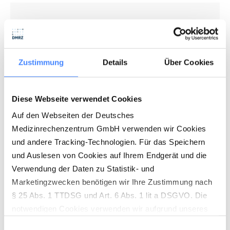
Leistungsbeschreibung Pflege
Erfahre ganz genau, was in unserer Software steckt.
Zustimmung
Details
Über Cookies
Hier findest du alle Details zum Funktionsumfang für
ambulante Pflegedienste, Tages- und Intensivpflege
sowie zur Tourenplanung und Dokumentation.
Diese Webseite verwendet Cookies
Auf den Webseiten der Deutsches
PDF HERUNTERLADEN
Medizinrechenzentrum GmbH verwenden wir Cookies
und andere Tracking-Technologien. Für das Speichern
und Auslesen von Cookies auf Ihrem Endgerät und die
Verwendung der Daten zu Statistik- und
Leistungsbeschreibung Heilmittel
Marketingzwecken benötigen wir Ihre Zustimmung nach
§ 25 Abs. 1 TTDSG und Art. 6 Abs. 1 lit a DSGVO. Die
Transparenz für deine Praxis. Lade dir die detaillierte
notwendigen Cookies verwenden wir aufgrund unseres
Beschreibung herunter und lies nach, welche
berechtigten Interesses (Art. 6 Abs. 1 lit. f) DSGVO) zur
Funktionen für Terminplanung, Dokumentation und
Einwilligungsauswahl