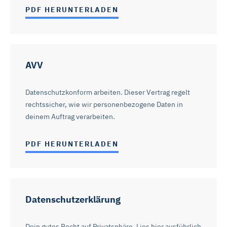
Rehasport & Funktionstraining
PDF HERUNTERLADEN
Pflegesoftware
Pflege-App
AVV
Vorfinanzierung
Datenschutzkonform arbeiten. Dieser Vertrag regelt
rechtssicher, wie wir personenbezogene Daten in
Telematikinfrastruktur (TI)
deinem Auftrag verarbeiten.
PDF HERUNTERLADEN
Datenschutzerklärung
Dein gutes Recht auf Privatsphäre. Lies hier ausführlich