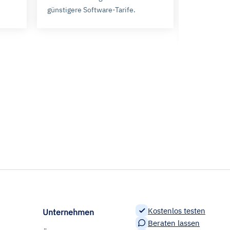
tzerklärung
auf. Unser
günstigere Software-Tarife.
Als Mitglie
Vertragspe
Kostenlos testen
Unternehmen
Beraten lassen