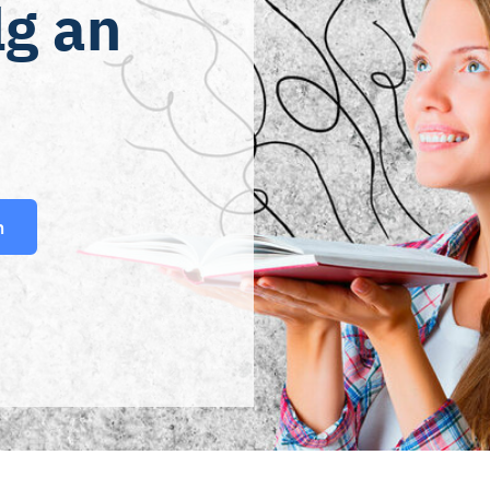
lg an
n