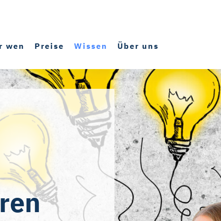
r wen
Preise
Wissen
Über uns
hren