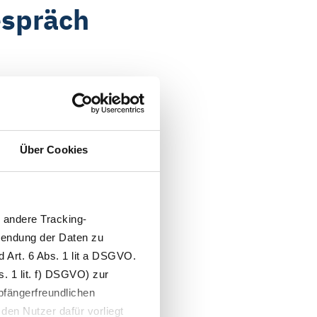
espräch
ner Anschnallpflicht für
darauf ab, eine
Über Cookies
sfür Taxifahrer keine
ministerium wohl aber das
andere Tracking-
ntsprechend zur Abschaffung
wendung der Daten zu
 Art. 6 Abs. 1 lit a DSGVO.
edingungen für
. 1 lit. f) DSGVO) zur
pfängerfreundlichen
estattet und Nichtbeachtung
den Nutzer dafür vorliegt