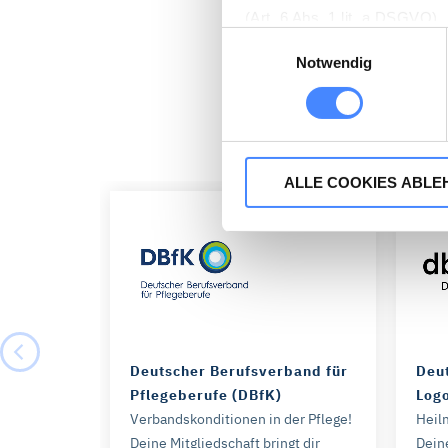
durch ein Bußgeld in Höhe 
(Art. 6 Abs. 1 lit. a DSGVO)
Einwilligungsauswahl
muss. Die Einstellungen könn
Notwendig
Auf unserer Website ist das 
Havnegade 39, 1058 Kopenhag
erforderlich.
ALLE COOKIES ABLE
Wenn Sie „Alle Cookies akzep
Webseite sammeln, um damit 
stimmen Sie auch dem Einsat
Webseiten. Die Marketing-Pa
Profilbildung verwenden. Sie
Marketing-Cookies zustimmen.
DMRZ.de nicht verwendet we
Deutscher Berufsverband für
Deu
Pflegeberufe (DBfK)
Logo
Mit „Alle Cookies ablehnen“ 
Verbandskonditionen in der Pflege!
Heil
„Auswahl erlauben“ können Sie
Deine Mitgliedschaft bringt dir
Deine