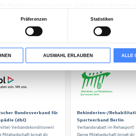
von 25 Euro geahndet werden.
. Die Einwilligung wird über den sog. Cookie-Banner abgegeben, 
en jederzeit wieder geändert werden.
Präferenzen
Statistiken
Cookie-Consent-Tool Cookiebot implementiert. Cookiebot wird vo
DMRZ – Verbände
en, Dänemark betrieben. Für dessen Einsatz ist das Speicher
HNEN
AUSWAHL ERLAUBEN
ALLE 
tieren“, stimmen Sie zu, dass wir statistische Informationen üb
unser Webangebot zu verbessern (Statistik-Cookies). Durch „A
z von Marketing-Cookies zu und erhalten auf Sie zugeschnitte
rtner können Ihre Cookie-Informationen mit anderen Information
 können über die Schaltflächen auch einzeln der Verwendung von
 Die in der Schaltfläche genannten „Präferenzen“ stellen Cookie
rden.
tscher Bundesverband für
Behinderten-/Rehabilitat
pädie (dbl)
Sportverband Berlin
können Sie die Marketing- und Statistik-Cookies ablehnen. Über 
mittel-Verbandskonditionen!
Verbandsrabatt im Rehasport!
 die Cookies individuell verwalten und Ihre Einwilligung jederze
 Mitgliedschaft bringt dir
Deine Mitgliedschaft bringt dir