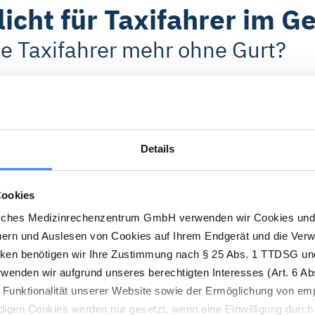
icht für Taxifahrer im G
e Taxifahrer mehr ohne Gurt?
 Verkehr plant allem Anschein nach die Einführung ei
ietwagenchauffeure gelten soll. Das neue Gesetz zielt 
 Taxigewerbe aus dem Jahr 1970 aufzuheben.
Details
 aufgrund der hohen Wahrscheinlichkeit eines Überfall
Cookies
cht der aktuellen Unfallstatistiken schätzt das Verkehrs
sches Medizinrechenzentrum GmbH verwenden wir Cookies und 
ein als das eines Raubüberfalls und hat sich wohl deme
hern und Auslesen von Cookies auf Ihrem Endgerät und die Ver
nlasst gesehen.
cken benötigen wir Ihre Zustimmung nach § 25 Abs. 1 TTDSG und
esetzgeber zusätzlich eine Verschärfung der Transportb
enden wir aufgrund unseres berechtigten Interesses (Art. 6 Abs
n Funktionalität unserer Website sowie der Ermöglichung von em
oll der Transport zukünftig nur noch in der Babyschale g
digen Cookies werden nur gesetzt, wenn eine Einwilligung durch 