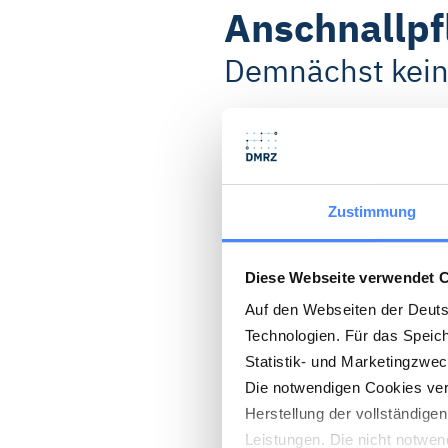
Anschnallpfl
Demnächst kein
Das Bundesministerium für
Taxifahrer, die auch für M
Ausnahmeregelung für das
Zustimmung
Diese Ausnahmeregelung sah
Diese Webseite verwendet 
Gurtpflicht vor. In Anbetra
Auf den Webseiten der Deut
Risiko eines Unfalls höher 
Technologien. Für das Speic
der Ausnahmereglung vera
Statistik- und Marketingzwe
Medien zufolge plant der G
Die notwendigen Cookies verw
Herstellung der vollständige
Kleinkinder im Taxi. Hier s
Leistungen. Die nicht notwen