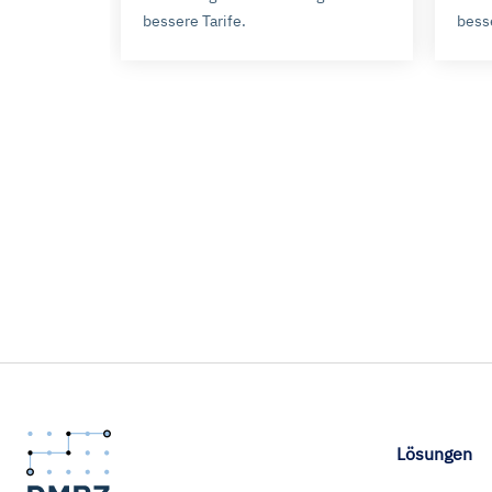
widerrufen. Weitere Informat
bessere Tarife.
bess
Impressum ist
hier
abrufbar
Lösungen