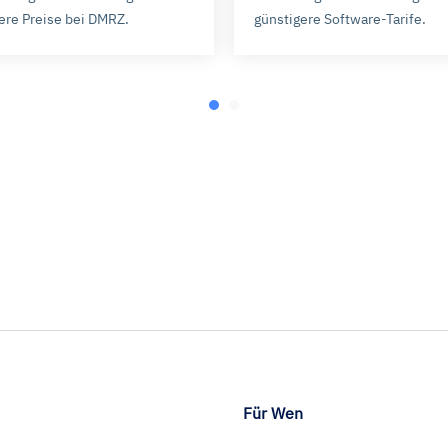
ionen dazu und zu den Cookies führen wir in dieser
Datenschu
ere Preise bei DMRZ.
günstigere Software-Tarife.
.
Für Wen