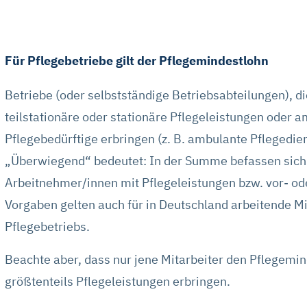
können Sie die Marketing- und Statistik-Cookies ablehnen. Über 
 die Cookies individuell verwalten und Ihre Einwilligung jederze
ionen dazu und zu den Cookies führen wir in dieser
Datenschu
Für Pflegebetriebe gilt der Pflegemindestlohn
.
Betriebe (oder selbstständige Betriebsabteilungen), 
teilstationäre oder stationäre Pflegeleistungen oder 
Pflegebedürftige erbringen (z. B. ambulante Pflegedien
„Überwiegend“ bedeutet: In der Summe befassen sich
Arbeitnehmer/innen mit Pflegeleistungen bzw. vor- od
Vorgaben gelten auch für in Deutschland arbeitende Mi
Pflegebetriebs.
Beachte aber, dass nur jene Mitarbeiter den Pflegemi
größtenteils Pflegeleistungen erbringen.