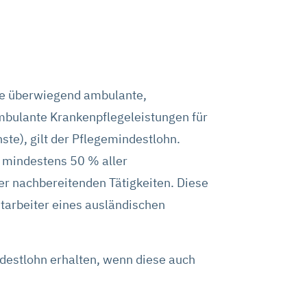
die Schaltflächen und
it für die Zukunft ändern oder
tzerklärung
auf. Unser
die überwiegend ambulante,
ambulante Krankenpflegeleistungen für
ste), gilt der Pflegemindestlohn.
 mindestens 50 % aller
er nachbereitenden Tätigkeiten. Diese
tarbeiter eines ausländischen
ndestlohn erhalten, wenn diese auch