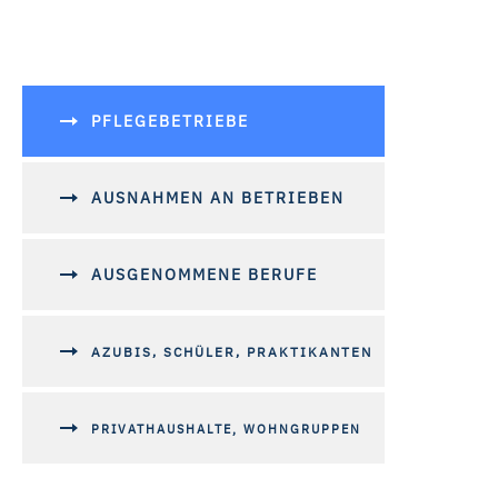
Mit „Alle Cookies ablehnen“ 
„Auswahl erlauben“ können Sie
widerrufen. Weitere Informat
Impressum ist
hier
abrufbar
PFLEGEBETRIEBE
AUSNAHMEN AN BETRIEBEN
AUSGENOMMENE BERUFE
AZUBIS, SCHÜLER, PRAKTIKANTEN
PRIVATHAUSHALTE, WOHNGRUPPEN