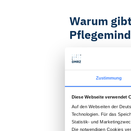
Warum gibt
Pflegemind
Seit 2010 gibt es in der 
Lohn- und Altersarmut ver
Deutschland stärken: Aktue
Zustimmung
Bundesamt, 23.12.2025), 
mit einem
Pflegegrad
g
Diese Webseite verwendet 
Pflegeberufe attraktiv ge
Auf den Webseiten der Deut
Technologien. Für das Speic
Seit 2015 gibt es in Deut
Statistik- und Marketingzwe
beträgt dieser 13,90 Euro
Die notwendigen Cookies verw