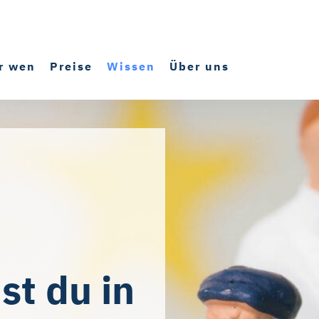
r wen
Preise
Wissen
Über uns
st du in