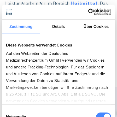
Leistungserbringer im Bereich
Heilmittel
. Das
war auch dringend nötig: Beispielsweise
Physiotherapeuten in ambulanten Praxen erhalten
Zustimmung
Details
Über Cookies
bisher deutlich weniger Arbeitsentgelte als
Leistungserbringer in anderen
Gesundheitsfachberufen. Erfahren Sie im
Diese Webseite verwendet Cookies
Folgenden, was das TSVG Heilmittelerbringern
Auf den Webseiten der Deutsches
Medizinrechenzentrum GmbH verwenden wir Cookies
bringen wird.
und andere Tracking-Technologien. Für das Speichern
und Auslesen von Cookies auf Ihrem Endgerät und die
Verwendung der Daten zu Statistik- und
Marketingzwecken benötigen wir Ihre Zustimmung nach
§ 25 Abs. 1 TTDSG und Art. 6 Abs. 1 lit a DSGVO. Die
notwendigen Cookies verwenden wir aufgrund unseres
berechtigten Interesses (Art. 6 Abs. 1 lit. f) DSGVO) zur
Einwilligungsauswahl
Herstellung der vollständigen Funktionalität unserer
Notwendig