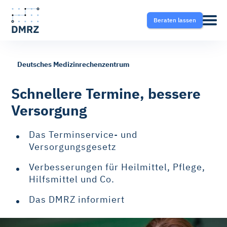
Beraten lassen
Deutsches Medizinrechenzentrum
Abrechnung
Pflege
Blog
Schnellere Termine, bessere
Versorgung
Krankentransport- und
Krankentransport
FAQ
Taxisoftware
Das Terminservice- und
Heilmittel
Ratgeber
Versorgungsgesetz
Krankentransport-App
Verbesserungen für Heilmittel, Pflege,
Hilfsmittel
Hilfsmittel und Co.
Fahrtvermittlung
Das DMRZ informiert
Selektivverträge
Therapeutensoftware