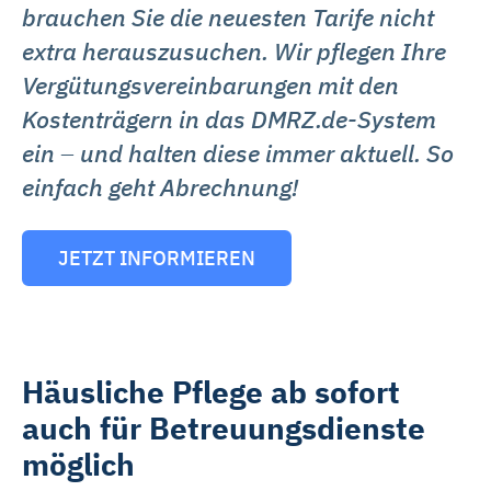
Zukunft ändern oder widerrufen. Weitere Informationen
brauchen Sie die neuesten Tarife nicht
dazu und zu den Cookies führen wir in dieser
extra herauszusuchen. Wir pflegen Ihre
Datenschutzerklärung
auf. Unser Impressum ist
Vergütungsvereinbarungen mit den
hier
abrufbar.
Kostenträgern in das DMRZ.de-System
ein
–
und halten diese immer aktuell. So
einfach geht Abrechnung!
JETZT INFORMIEREN
Häusliche Pflege ab sofort
auch für Betreuungsdienste
möglich