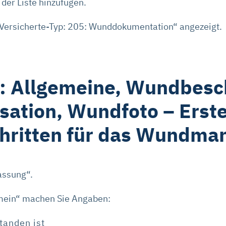
der Liste hinzufügen.
können Sie die Marketing- und Statistik-Cookies ablehnen. Über 
 die Cookies individuell verwalten und Ihre Einwilligung jederze
„Versicherte-Typ: 205: Wunddokumentation“ angezeigt.
ionen dazu und zu den Cookies führen wir in dieser
Datenschu
.
1: Allgemeine, Wundbesc
sation, Wundfoto – Erste
hritten für das Wundm
fassung“.
emein“ machen Sie Angaben:
tanden ist