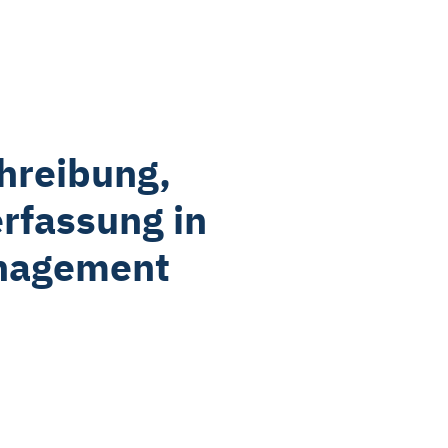
die Schaltflächen und
it für die Zukunft ändern oder
tzerklärung
auf. Unser
hreibung,
rfassung in
anagement