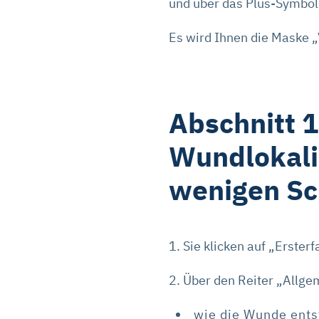
und über das Plus-Symbol 
Mit „Alle Cookies ablehnen“ 
„Auswahl erlauben“ können Sie
Es wird Ihnen die Maske 
widerrufen. Weitere Informat
Impressum ist
hier
abrufbar
Abschnitt 
Wundlokali
wenigen Sc
1. Sie klicken auf „Erster
2. Über den Reiter „Allg
wie die Wunde ents