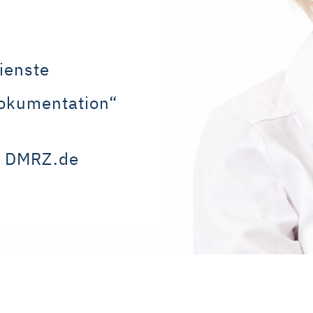
ienste
okumentation“
t DMRZ.de