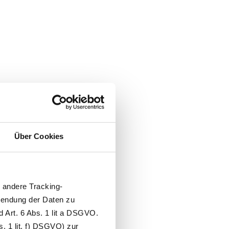
Über Cookies
e-Dokument
andere Tracking-
wendung der Daten zu
auch die
 Art. 6 Abs. 1 lit a DSGVO.
. 1 lit. f) DSGVO) zur
den Sie auch das Dokument