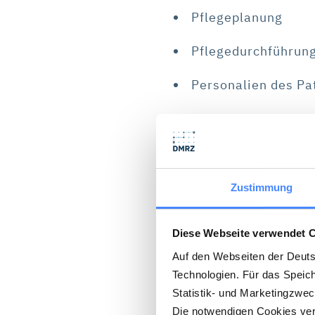
Pflegeplanung
Pflegedurchführun
Personalien des P
Pflegezeit und Pfl
Zustimmung
Wo Sie in 
zur Wunddo
Diese Webseite verwendet 
Auf den Webseiten der Deut
Technologien. Für das Speic
Nutzen Sie für die Abrec
Statistik- und Marketingzwe
Die notwendigen Cookies verw
Pflegedokumentatio