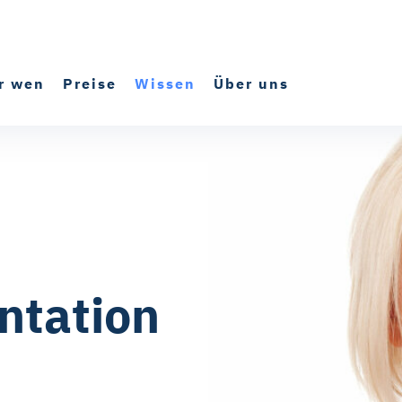
r wen
Preise
Wissen
Über uns
ntation