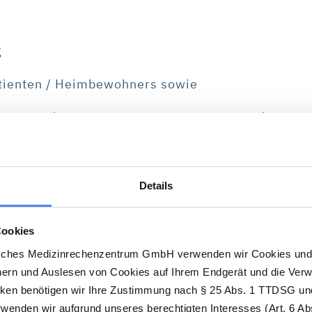
g
atienten / Heimbewohners sowie
egedauer (Dokumentationsnotwendigkeiten)
Details
DMRZ.de das neue Pfleg
kumentation finden
Cookies
sches Medizinrechenzentrum GmbH verwenden wir Cookies und 
hern und Auslesen von Cookies auf Ihrem Endgerät und die Ver
hnung mit den Pflegekassen DMRZ.de, dann steht Ihnen 
cken benötigen wir Ihre Zustimmung nach § 25 Abs. 1 TTDSG und
enden wir aufgrund unseres berechtigten Interesses (Art. 6 Abs
n
der DMRZ.de Pflegesoftware zur Verfügung. Hier fin