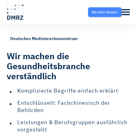
Beraten lassen
Deutsches Medizinrechenzentrum
Abrechnung
Pflege
Blog
Wir machen die
Gesundheitsbranche
Krankentransport- und
Krankentransport
FAQ
verständlich
Taxisoftware
Heilmittel
Ratgeber
Komplizierte Begriffe einfach erklärt
Krankentransport-App
Entschlüsselt: Fachchinesisch der
Hilfsmittel
Behörden
Fahrtvermittlung
Leistungen & Berufsgruppen ausführlich
Selektivverträge
vorgestellt
Therapeutensoftware