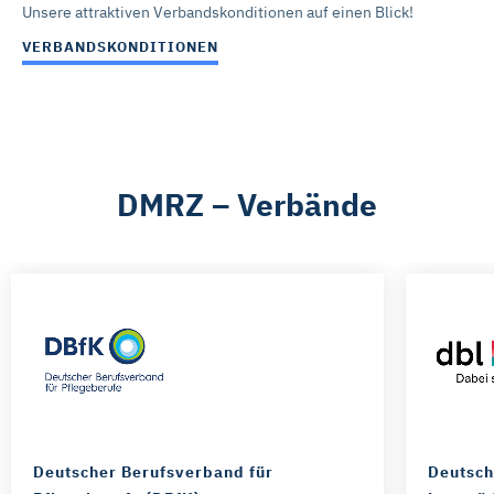
Unsere attraktiven Verbandskonditionen auf einen Blick!
dazu und zu den Cookies führen wir in dieser
VERBANDSKONDITIONEN
Datenschutzerklärung
auf. Unser Impressum ist
hier
abrufbar.
DMRZ – Verbände
Deutscher Berufsverband für
Deutsch