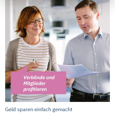
auf unserer Webseite sammeln, um damit unser
Webangebot zu verbessern (Statistik-Cookies). Durch
„Alle Cookies akzeptieren“ stimmen Sie auch dem
Einsatz von Marketing-Cookies zu und erhalten auf Sie
zugeschnittene Werbung auch auf anderen Webseiten.
Die Marketing-Partner können Ihre Cookie-Informationen
mit anderen Informationen verknüpfen und zur
Profilbildung verwenden. Sie können über die
Schaltflächen auch einzeln der Verwendung von Statistik-
Cookies oder Marketing-Cookies zustimmen. Die in der
Schaltfläche genannten „Präferenzen“ stellen Cookies
dar, die derzeit von DMRZ.de nicht verwendet werden.
Mit „Alle Cookies ablehnen“ können Sie die Marketing-
und Statistik-Cookies ablehnen. Über die Schaltflächen
und „Auswahl erlauben“ können Sie die Cookies
individuell verwalten und Ihre Einwilligung jederzeit für die
Geld sparen einfach gemacht
Zukunft ändern oder widerrufen. Weitere Informationen