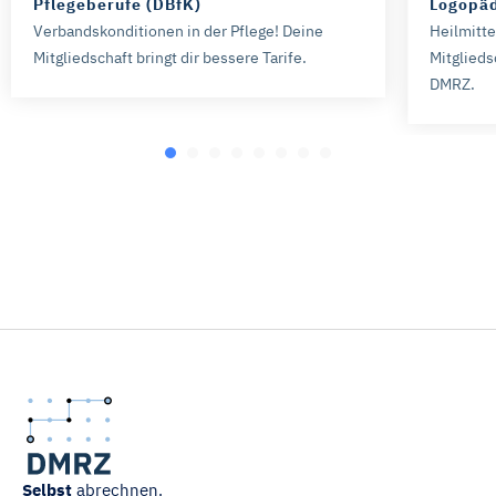
Pflegeberufe (DBfK)
Logopäd
Verbandskonditionen in der Pflege! Deine
Heilmitt
Mitgliedschaft bringt dir bessere Tarife.
Mitglieds
DMRZ.
Selbst
abrechnen.