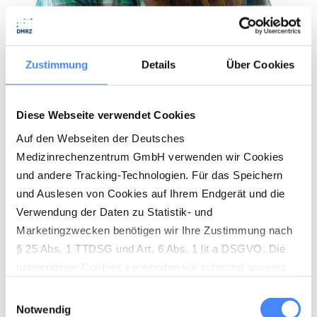
Zustimmung
Details
Über Cookies
Diese Webseite verwendet Cookies
Abonniere unseren Newsletter
Auf den Webseiten der Deutsches
Profitiere von den aktuellen News deiner Branche!
Medizinrechenzentrum GmbH verwenden wir Cookies
und andere Tracking-Technologien. Für das Speichern
NEWSLETTER
und Auslesen von Cookies auf Ihrem Endgerät und die
Verwendung der Daten zu Statistik- und
Marketingzwecken benötigen wir Ihre Zustimmung nach
§ 25 Abs. 1 TTDSG und Art. 6 Abs. 1 lit a DSGVO. Die
notwendigen Cookies verwenden wir aufgrund unseres
berechtigten Interesses (Art. 6 Abs. 1 lit. f) DSGVO) zur
Einwilligungsauswahl
Herstellung der vollständigen Funktionalität unserer
Notwendig