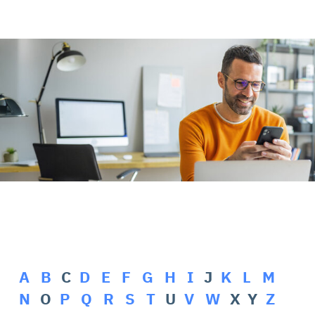
Rehasport & Funktionstraining
Pflegesoftware
Pflege-App
Vorfinanzierung
Telematikinfrastruktur (TI)
A
B
C
D
E
F
G
H
I
J
K
L
M
N
O
P
Q
R
S
T
U
V
W
X Y
Z