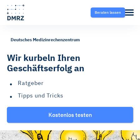
Beraten lassen
Deutsches Medizinrechenzentrum
Abrechnung
Pflege
Blog
Wir kurbeln Ihren
Geschäftserfolg an
Krankentransport- und
Krankentransport
FAQ
Taxisoftware
Ratgeber
Heilmittel
Ratgeber
Tipps und Tricks
Krankentransport-App
Hilfsmittel
Kostenlos testen
Fahrtvermittlung
Selektivverträge
Therapeutensoftware