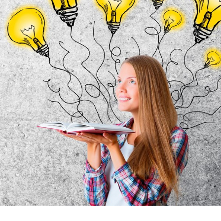
Rehasport & Funktionstraining
Pflegesoftware
Pflege-App
Vorfinanzierung
Telematikinfrastruktur (TI)