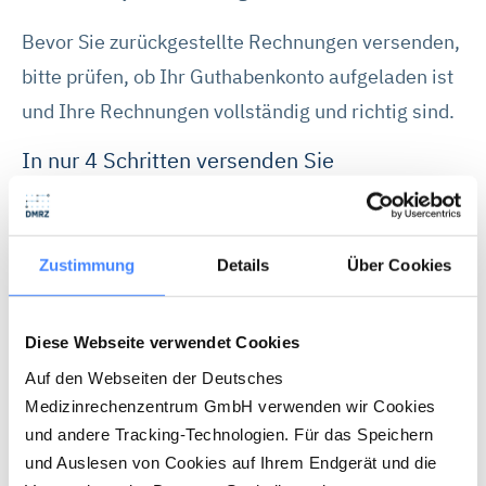
Bevor Sie zurückgestellte Rechnungen versenden,
bitte prüfen, ob Ihr Guthabenkonto aufgeladen ist
und Ihre Rechnungen vollständig und richtig sind.
In nur 4 Schritten versenden Sie
zurückgestellte Rechnungen
Sie klicken in Ihrem persönlichen
Zustimmung
Details
Über Cookies
DMRZ.de-Zugang im Menü auf den
Menüpunkt "
Rechnungen
".
Diese Webseite verwendet Cookies
Sie klicken in der Maske "
Rechnungen-
Auf den Webseiten der Deutsches
Übersicht
" in der Navigationsleiste auf
Medizinrechenzentrum GmbH verwenden wir Cookies
den kleinen Pfeil hinter dem Suchfeld und
und andere Tracking-Technologien. Für das Speichern
wählen "
Zurückgestellt anzeigen
" aus.
und Auslesen von Cookies auf Ihrem Endgerät und die