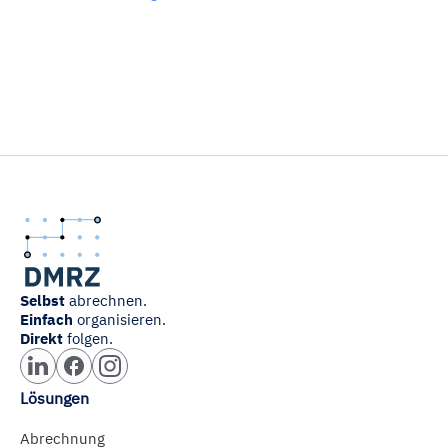
Mit „Alle Cookies ablehnen“ können Sie die Marketing-
und Statistik-Cookies ablehnen. Über die Schaltflächen
und „Auswahl erlauben“ können Sie die Cookies
individuell verwalten und Ihre Einwilligung jederzeit für die
Zukunft ändern oder widerrufen. Weitere Informationen
dazu und zu den Cookies führen wir in dieser
Datenschutzerklärung
auf. Unser Impressum ist
hier
abrufbar.
Selbst
abrechnen.
Einfach
organisieren.
Direkt
folgen.
Lösungen
Abrechnung