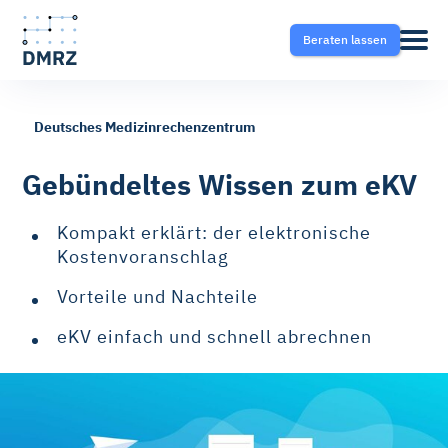
Beraten lassen
Deutsches Medizinrechenzentrum
Abrechnung
Pflege
Blog
Gebündeltes Wissen zum eKV
Krankentransport- und
Krankentransport
FAQ
Kompakt erklärt: der elektronische
Taxisoftware
Kostenvoranschlag
Heilmittel
Ratgeber
Vorteile und Nachteile
Krankentransport-App
eKV einfach und schnell abrechnen
Hilfsmittel
Fahrtvermittlung
Selektivverträge
Therapeutensoftware