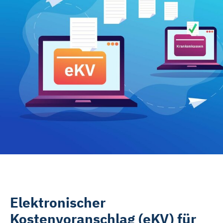
Rehasport & Funktionstraining
Pflegesoftware
Pflege-App
Vorfinanzierung
Telematikinfrastruktur (TI)
Elektronischer
Kostenvoranschlag (eKV) für