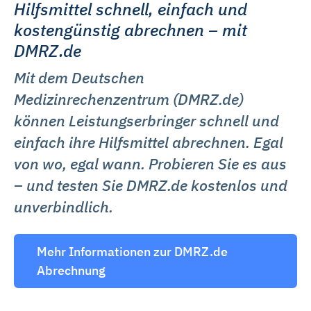
Zukunft ändern oder widerrufen. Weitere Informationen
Hilfsmittel schnell, einfach und
dazu und zu den Cookies führen wir in dieser
kostengünstig abrechnen – mit
Datenschutzerklärung
auf. Unser Impressum ist
DMRZ.de
hier
abrufbar.
Mit dem Deutschen
Medizinrechenzentrum (DMRZ.de)
können Leistungserbringer schnell und
einfach ihre Hilfsmittel abrechnen. Egal
von wo, egal wann. Probieren Sie es aus
– und testen Sie DMRZ.de kostenlos und
unverbindlich.
Mehr Informationen zur DMRZ.de
Abrechnung