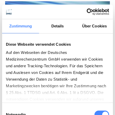
Zustimmung
Details
Über Cookies
Diese Webseite verwendet Cookies
Auf den Webseiten der Deutsches
Medizinrechenzentrum GmbH verwenden wir Cookies
und andere Tracking-Technologien. Für das Speichern
und Auslesen von Cookies auf Ihrem Endgerät und die
Wie sich eKV einreichen und
Verwendung der Daten zu Statistik- und
abrechnen lassen
Marketingzwecken benötigen wir Ihre Zustimmung nach
§ 25 Abs. 1 TTDSG und Art. 6 Abs. 1 lit a DSGVO. Die
notwendigen Cookies verwenden wir aufgrund unseres
In den Rahmenempfehlung von 2019 wurde
berechtigten Interesses (Art. 6 Abs. 1 lit. f) DSGVO) zur
Einwilligungsauswahl
anvisiert, den Leistungserbringern eine offene
Herstellung der vollständigen Funktionalität unserer
Notwendig