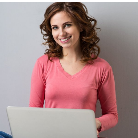
Rehasport & Funktionstraining
Pflegesoftware
Pflege-App
Vorfinanzierung
Telematikinfrastruktur (TI)