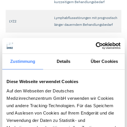
kurzzeitigem Behandlungsbedarf
Lymphabflussstörungen mit prognostisch
LYZ2
länger dauerndem Behandlungsbedarf
Verordnungen außerhalb des Regelfalls
Zustimmung
Details
Über Cookies
Der HeilM-RL ZÄ orientiert sich in Bezug auf
Diese Webseite verwendet Cookies
"Verordnungen außerhalb des Regelfalls" am
Auf den Webseiten der Deutsches
"normalen Heilmittelkatalog". D.h., dass diese
Medizinrechenzentrum GmbH verwenden wir Cookies
Verordnungen den Krankenkassen zur
und andere Tracking-Technologien. Für das Speichern
Genehmigung vorgelegt werden müssen.
und Auslesen von Cookies auf Ihrem Endgerät und die
Informationen zu den Kriterien des
Verwendung der Daten zu Statistik- und