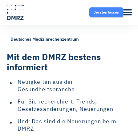
Beraten lassen
Deutsches Medizinrechenzentrum
Abrechnung
Pflege
Blog
Mit dem DMRZ bestens
informiert
Krankentransport- und
Krankentransport
FAQ
Taxisoftware
Neuigkeiten aus der
Heilmittel
Ratgeber
Gesundheitsbranche
Krankentransport-App
Für Sie recherchiert: Trends,
Hilfsmittel
Gesetzesänderungen, Neuerungen
Fahrtvermittlung
Und: Das sind die Neuerungen beim
Selektivverträge
DMRZ
Therapeutensoftware