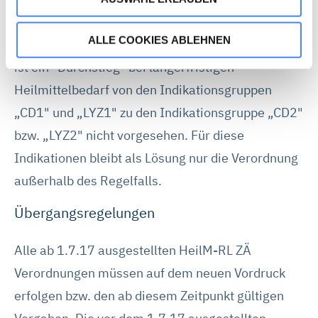
mittelfristigem Behandlungsbedarf
Speichern eines Cookies technisch erforderlich.
ALLE COOKIES ABLEHNEN
Anders als im vertragsärztlichen Heilmittelkatalog
Wenn Sie „Alle Cookies akzeptieren“, stimmen Sie zu,
ist ein "Durchstieg" bei längerfristigen
dass wir statistische Informationen über Ihren Besuch
Heilmittelbedarf von den Indikationsgruppen
auf unserer Webseite sammeln, um damit unser
Webangebot zu verbessern (Statistik-Cookies). Durch
„CD1" und „LYZ1" zu den Indikationsgruppe „CD2"
„Alle Cookies akzeptieren“ stimmen Sie auch dem
bzw. „LYZ2" nicht vorgesehen. Für diese
Einsatz von Marketing-Cookies zu und erhalten auf Sie
Indikationen bleibt als Lösung nur die Verordnung
zugeschnittene Werbung auch auf anderen Webseiten.
außerhalb des Regelfalls.
Die Marketing-Partner können Ihre Cookie-Informationen
mit anderen Informationen verknüpfen und zur
Übergangsregelungen
Profilbildung verwenden. Sie können über die
Schaltflächen auch einzeln der Verwendung von Statistik-
Alle ab 1.7.17 ausgestellten HeilM-RL ZÄ
Cookies oder Marketing-Cookies zustimmen. Die in der
Verordnungen müssen auf dem neuen Vordruck
Schaltfläche genannten „Präferenzen“ stellen Cookies
dar, die derzeit von DMRZ.de nicht verwendet werden.
erfolgen bzw. den ab diesem Zeitpunkt gültigen