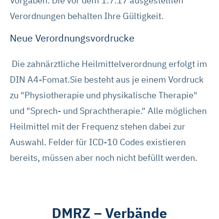
Vorgaben. Die vor dem 1.7.17 ausgestellten
Mit „Alle Cookies ablehnen“ können Sie die Marketing-
Verordnungen behalten Ihre Gültigkeit.
und Statistik-Cookies ablehnen. Über die Schaltflächen
und „Auswahl erlauben“ können Sie die Cookies
Neue Verordnungsvordrucke
individuell verwalten und Ihre Einwilligung jederzeit für die
Zukunft ändern oder widerrufen. Weitere Informationen
Die zahnärztliche Heilmittelverordnung erfolgt im
dazu und zu den Cookies führen wir in dieser
DIN A4-Fomat.Sie besteht aus je einem Vordruck
Datenschutzerklärung
auf. Unser Impressum ist
zu "Physiotherapie und physikalische Therapie"
hier
abrufbar.
und "Sprech- und Sprachtherapie." Alle möglichen
Heilmittel mit der Frequenz stehen dabei zur
Auswahl. Felder für ICD-10 Codes existieren
bereits, müssen aber noch nicht befüllt werden.
DMRZ – Verbände