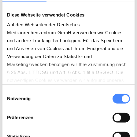
NEWSLETTER
Diese Webseite verwendet Cookies
Auf den Webseiten der Deutsches
Medizinrechenzentrum GmbH verwenden wir Cookies
und andere Tracking-Technologien. Für das Speichern
und Auslesen von Cookies auf Ihrem Endgerät und die
Verwendung der Daten zu Statistik- und
Marketingzwecken benötigen wir Ihre Zustimmung nach
§ 25 Abs. 1 TTDSG und Art. 6 Abs. 1 lit a DSGVO. Die
notwendigen Cookies verwenden wir aufgrund unseres
berechtigten Interesses (Art. 6 Abs. 1 lit. f) DSGVO) zur
Einwilligungsauswahl
Herstellung der vollständigen Funktionalität unserer
Notwendig
Website sowie der Ermöglichung von
empfängerfreundlichen Leistungen. Die nicht
Präferenzen
notwendigen Cookies werden nur gesetzt, wenn eine
Einwilligung durch den Nutzer dafür vorliegt (Art. 6 Abs. 1
lit. a DSGVO). Die Einwilligung wird über den sog.
Statistiken