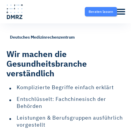
Beraten lassen
Deutsches Medizinrechenzentrum
Abrechnung
Pflege
Blog
Wir machen die
Gesundheitsbranche
Krankentransport- und
Krankentransport
FAQ
verständlich
Taxisoftware
Heilmittel
Ratgeber
Komplizierte Begriffe einfach erklärt
Krankentransport-App
Entschlüsselt: Fachchinesisch der
Hilfsmittel
Behörden
Fahrtvermittlung
Leistungen & Berufsgruppen ausführlich
Selektivverträge
vorgestellt
Therapeutensoftware