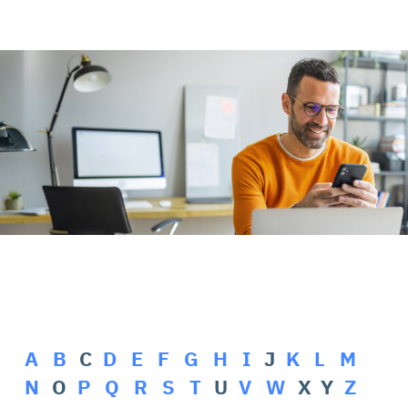
Rehasport & Funktionstraining
Pflegesoftware
Pflege-App
Vorfinanzierung
Telematikinfrastruktur (TI)
A
B
C
D
E
F
G
H
I
J
K
L
M
N
O
P
Q
R
S
T
U
V
W
X Y
Z