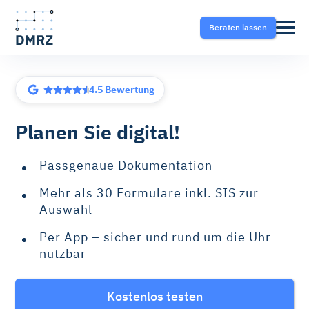
Beraten lassen
10 Tsd.+ Kunden
Abrechnung
Pflege
Blog
Planen Sie digital!
Krankentransport- und
Krankentransport
FAQ
Passgenaue Dokumentation
Taxisoftware
Mehr als 30 Formulare inkl. SIS zur
Heilmittel
Ratgeber
Auswahl
Krankentransport-App
Per App – sicher und rund um die Uhr
Hilfsmittel
nutzbar
Fahrtvermittlung
Selektivverträge
Therapeutensoftware
Kostenlos testen