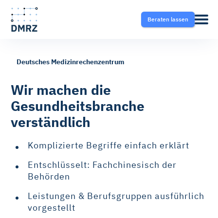
Beraten lassen
Deutsches Medizinrechenzentrum
Abrechnung
Pflege
Blog
Wir machen die
Gesundheitsbranche
Krankentransport- und
Krankentransport
FAQ
verständlich
Taxisoftware
Heilmittel
Ratgeber
Komplizierte Begriffe einfach erklärt
Krankentransport-App
Entschlüsselt: Fachchinesisch der
Hilfsmittel
Behörden
Fahrtvermittlung
Leistungen & Berufsgruppen ausführlich
Selektivverträge
vorgestellt
Therapeutensoftware