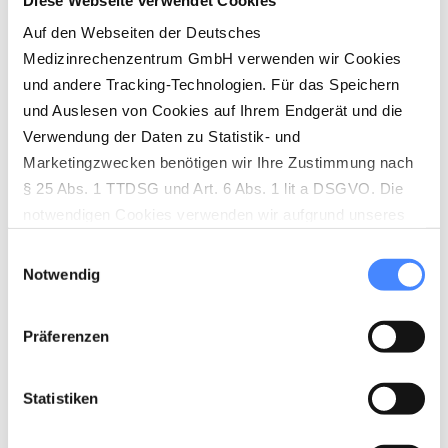
Auf den Webseiten der Deutsches
Medizinrechenzentrum GmbH verwenden wir Cookies
und andere Tracking-Technologien. Für das Speichern
und Auslesen von Cookies auf Ihrem Endgerät und die
Verwendung der Daten zu Statistik- und
Marketingzwecken benötigen wir Ihre Zustimmung nach
§ 25 Abs. 1 TTDSG und Art. 6 Abs. 1 lit a DSGVO. Die
notwendigen Cookies verwenden wir aufgrund unseres
berechtigten Interesses (Art. 6 Abs. 1 lit. f) DSGVO) zur
Einwilligungsauswahl
Herstellung der vollständigen Funktionalität unserer
Notwendig
Website sowie der Ermöglichung von
empfängerfreundlichen Leistungen. Die nicht
Präferenzen
notwendigen Cookies werden nur gesetzt, wenn eine
Einwilligung durch den Nutzer dafür vorliegt (Art. 6 Abs. 1
lit. a DSGVO). Die Einwilligung wird über den sog.
Statistiken
Cookie-Banner abgegeben, der aktiv angeklickt werden
Alle Broschüren zu unseren Produkten