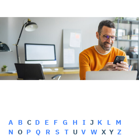
Rehasport & Funktionstraining
Pflegesoftware
Pflege-App
Vorfinanzierung
Telematikinfrastruktur (TI)
A
B
C
D
E
F
G
H
I
J
K
L
M
N
O
P
Q
R
S
T
U
V
W
X Y
Z