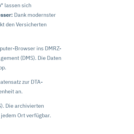
“ lassen sich
sser:
Dank modernster
kt den Versicherten
mputer-Browser ins DMRZ-
agement (DMS). Die Daten
pp.
atensatz zur DTA-
nheit an.
 Die archivierten
 jedem Ort verfügbar.