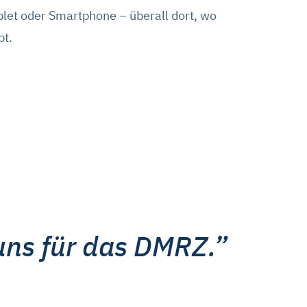
die Schaltflächen und
let oder Smartphone – überall dort, wo
it für die Zukunft ändern oder
bt.
tzerklärung
auf. Unser
uns für das DMRZ.