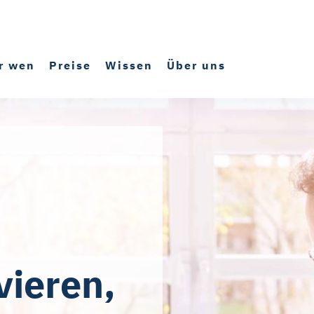
r wen
Preise
Wissen
Über uns
vieren,