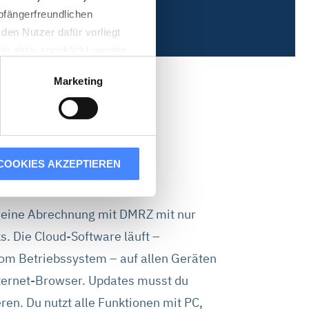
pfängerfreundlichen
den Nutzer dafür vorliegt
der aktiv angeklickt werden
Marketing
n der Usercentrics A/S,
das DMRZ
n eines Cookies technisch
COOKIES AKZEPTIEREN
er Ihren Besuch auf unserer
n der Cloud!
lle Cookies akzeptieren“
ne Werbung auch auf anderen
 deine Abrechnung mit DMRZ mit nur
en verknüpfen und zur
s. Die Cloud-Software läuft –
 Statistik-Cookies oder
om Betriebssystem – auf allen Geräten
s dar, die derzeit von
ternet-Browser. Updates musst du
eren. Du nutzt alle Funktionen mit PC,