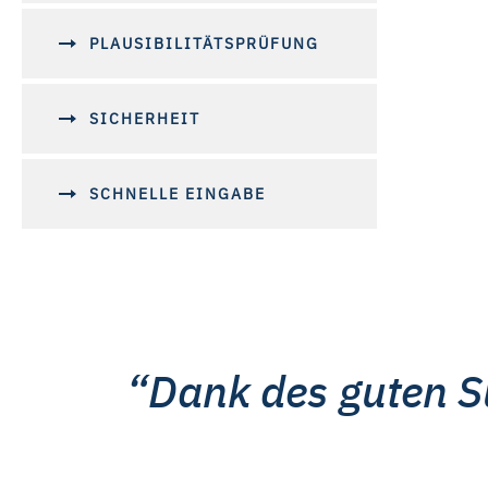
Mit „Alle Cookies ablehnen“ 
PLAUSIBILITÄTSPRÜFUNG
„Auswahl erlauben“ können Sie
widerrufen. Weitere Informat
Impressum ist
hier
abrufbar
SICHERHEIT
SCHNELLE EINGABE
Dank des guten S