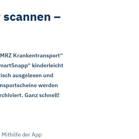
r scannen –
yDMRZ Krankentransport“
SmartSnapp“ kinderleicht
isch ausgelesen und
ransportscheine werden
hiviert. Ganz schnell!
Mithilfe der App