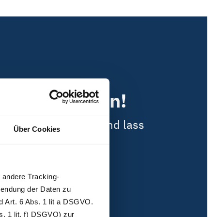
nlos anmelden!
oftwarelösung aus und lass
Über Cookies
andere Tracking-
wendung der Daten zu
 Art. 6 Abs. 1 lit a DSGVO.
. 1 lit. f) DSGVO) zur