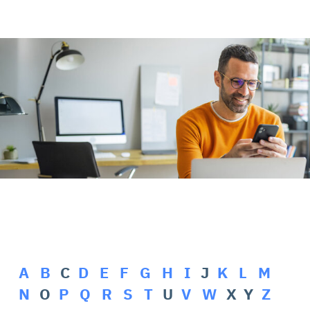
Rehasport & Funktionstraining
Pflegesoftware
Pflege-App
Vorfinanzierung
Telematikinfrastruktur (TI)
A
B
C
D
E
F
G
H
I
J
K
L
M
N
O
P
Q
R
S
T
U
V
W
X Y
Z