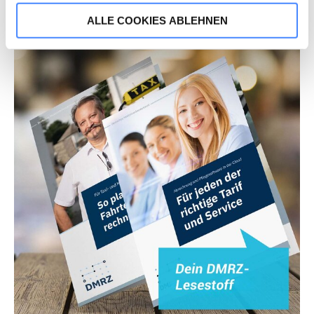
ALLE COOKIES ABLEHNEN
Wenn Sie „Alle Cookies akzeptieren“, stimmen Sie zu,
dass wir statistische Informationen über Ihren Besuch
auf unserer Webseite sammeln, um damit unser
Webangebot zu verbessern (Statistik-Cookies). Durch
„Alle Cookies akzeptieren“ stimmen Sie auch dem
Einsatz von Marketing-Cookies zu und erhalten auf Sie
zugeschnittene Werbung auch auf anderen Webseiten.
Die Marketing-Partner können Ihre Cookie-Informationen
mit anderen Informationen verknüpfen und zur
Profilbildung verwenden. Sie können über die
Schaltflächen auch einzeln der Verwendung von Statistik-
Cookies oder Marketing-Cookies zustimmen. Die in der
Schaltfläche genannten „Präferenzen“ stellen Cookies
dar, die derzeit von DMRZ.de nicht verwendet werden.
Mit „Alle Cookies ablehnen“ können Sie die Marketing-