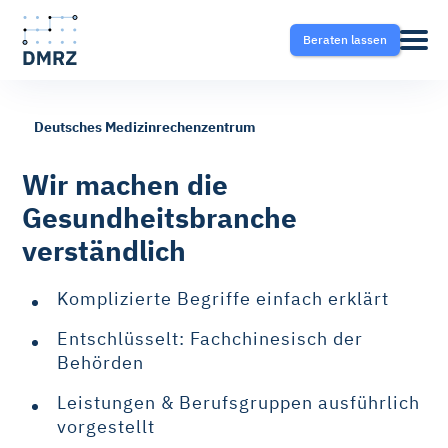
Beraten lassen
Deutsches Medizinrechenzentrum
Abrechnung
Pflege
Blog
Wir machen die
Gesundheitsbranche
Krankentransport- und
Krankentransport
FAQ
verständlich
Taxisoftware
Heilmittel
Ratgeber
Komplizierte Begriffe einfach erklärt
Krankentransport-App
Entschlüsselt: Fachchinesisch der
Hilfsmittel
Behörden
Fahrtvermittlung
Leistungen & Berufsgruppen ausführlich
Selektivverträge
vorgestellt
Therapeutensoftware