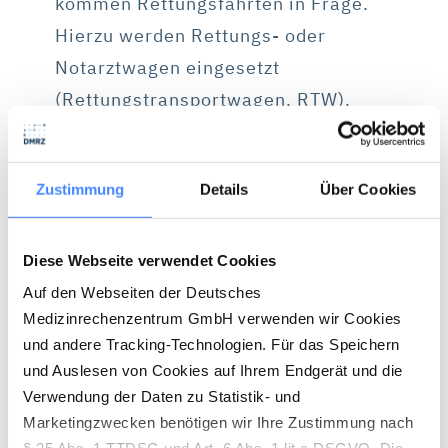
kommen Rettungsfahrten in Frage.
Hierzu werden Rettungs- oder
Notarztwagen eingesetzt
(Rettungstransportwagen, RTW).
Egal, um welche Form der Krankenbeförderung es
sich handelt – Leistungserbringer können
Zustimmung
Details
Über Cookies
sämtliche Fahrten/Transporte über DMRZ.de mit
den Kostenträgern
abrechnen
. Auch
Diese Webseite verwendet Cookies
Zuzahlungsrechnungen sind kein Problem!
Auf den Webseiten der Deutsches
Medizinrechenzentrum GmbH verwenden wir Cookies
und andere Tracking-Technologien. Für das Speichern
und Auslesen von Cookies auf Ihrem Endgerät und die
Verwendung der Daten zu Statistik- und
Marketingzwecken benötigen wir Ihre Zustimmung nach