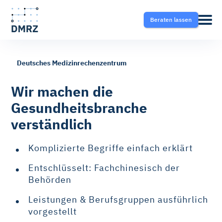
Beraten lassen
Deutsches Medizinrechenzentrum
Abrechnung
Pflege
Blog
Wir machen die
Gesundheitsbranche
Krankentransport- und
Krankentransport
FAQ
verständlich
Taxisoftware
Heilmittel
Ratgeber
Komplizierte Begriffe einfach erklärt
Krankentransport-App
Entschlüsselt: Fachchinesisch der
Hilfsmittel
Behörden
Fahrtvermittlung
Leistungen & Berufsgruppen ausführlich
Selektivverträge
vorgestellt
Therapeutensoftware