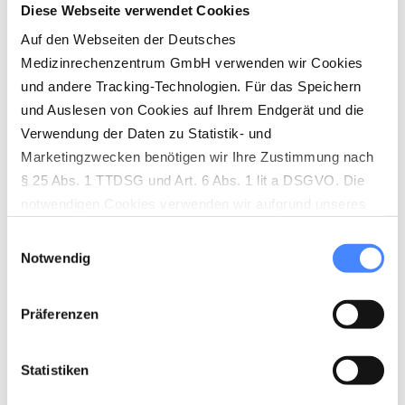
Diese Webseite verwendet Cookies
Auf den Webseiten der Deutsches
Medizinrechenzentrum GmbH verwenden wir Cookies
und andere Tracking-Technologien. Für das Speichern
und Auslesen von Cookies auf Ihrem Endgerät und die
Verwendung der Daten zu Statistik- und
Marketingzwecken benötigen wir Ihre Zustimmung nach
§ 25 Abs. 1 TTDSG und Art. 6 Abs. 1 lit a DSGVO. Die
notwendigen Cookies verwenden wir aufgrund unseres
berechtigten Interesses (Art. 6 Abs. 1 lit. f) DSGVO) zur
Einwilligungsauswahl
Herstellung der vollständigen Funktionalität unserer
Notwendig
Website sowie der Ermöglichung von
empfängerfreundlichen Leistungen. Die nicht
Präferenzen
notwendigen Cookies werden nur gesetzt, wenn eine
Einwilligung durch den Nutzer dafür vorliegt (Art. 6 Abs. 1
lit. a DSGVO). Die Einwilligung wird über den sog.
Statistiken
Cookie-Banner abgegeben, der aktiv angeklickt werden