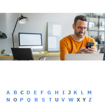
Rehasport & Funktionstraining
Pflegesoftware
Pflege-App
Vorfinanzierung
Telematikinfrastruktur (TI)
A
B
C
D
E
F
G
H
I
J
K
L
M
N
O
P
Q
R
S
T
U
V
W
X Y
Z