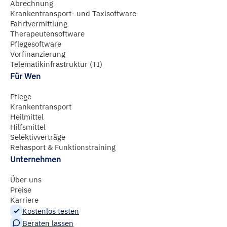
Abrechnung
hier
abrufbar.
Krankentransport- und Taxisoftware
Fahrtvermittlung
Therapeutensoftware
Pflegesoftware
Vorfinanzierung
Telematikinfrastruktur (TI)
Für Wen
Pflege
Krankentransport
Heilmittel
Hilfsmittel
Selektivverträge
Rehasport & Funktionstraining
Unternehmen
Über uns
Preise
Karriere
Kostenlos testen
Beraten lassen