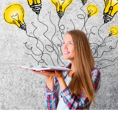
Rehasport & Funktionstraining
Pflegesoftware
Pflege-App
Vorfinanzierung
Telematikinfrastruktur (TI)