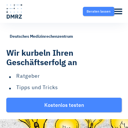
Beraten lassen
Deutsches Medizinrechenzentrum
Abrechnung
Pflege
Blog
Wir kurbeln Ihren
Geschäftserfolg an
Krankentransport- und
Krankentransport
FAQ
Taxisoftware
Ratgeber
Heilmittel
Ratgeber
Tipps und Tricks
Krankentransport-App
Hilfsmittel
Kostenlos testen
Fahrtvermittlung
Selektivverträge
Therapeutensoftware