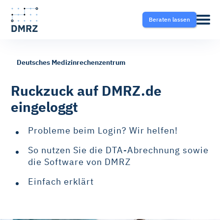
Beraten lassen
Deutsches Medizinrechenzentrum
Abrechnung
Pflege
Blog
Ruckzuck auf DMRZ.de
eingeloggt
Krankentransport- und
Krankentransport
FAQ
Taxisoftware
Probleme beim Login? Wir helfen!
Heilmittel
Ratgeber
So nutzen Sie die DTA-Abrechnung sowie
Krankentransport-App
die Software von DMRZ
Hilfsmittel
Fahrtvermittlung
Einfach erklärt
Selektivverträge
Therapeutensoftware