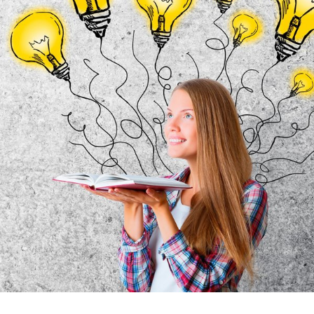
Rehasport & Funktionstraining
Pflegesoftware
Pflege-App
Vorfinanzierung
Telematikinfrastruktur (TI)