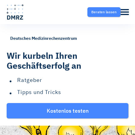
Beraten lassen
Deutsches Medizinrechenzentrum
Abrechnung
Pflege
Blog
Wir kurbeln Ihren
Geschäftserfolg an
Krankentransport- und
Krankentransport
FAQ
Taxisoftware
Ratgeber
Heilmittel
Ratgeber
Tipps und Tricks
Krankentransport-App
Hilfsmittel
Kostenlos testen
Fahrtvermittlung
Selektivverträge
Therapeutensoftware