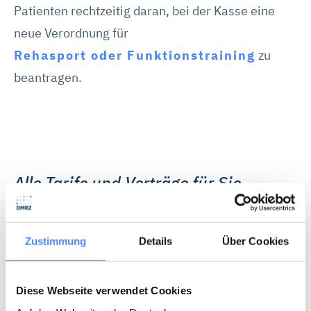
Patienten rechtzeitig daran, bei der Kasse eine
neue Verordnung für
Rehasport oder Funktionstraining
zu
beantragen.
Alle Tarife und Verträge für Sie
hinterlegt
Rechnen Sie über DMRZ.de mit den
Zustimmung
Details
Über Cookies
Kassen ab, brauchen Sie die neuesten
Tarife nicht extra herauszusuchen. Wir
Diese Webseite verwendet Cookies
pflegen Ihre Vergütungsvereinbarungen