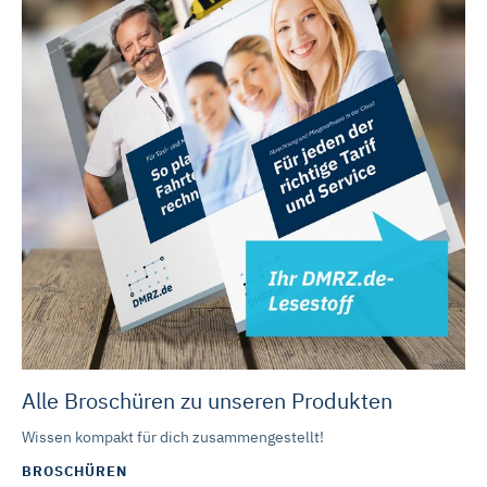
Schaltflächen auch einzeln der Verwendung von Statistik-
Cookies oder Marketing-Cookies zustimmen. Die in der
Schaltfläche genannten „Präferenzen“ stellen Cookies
dar, die derzeit von DMRZ.de nicht verwendet werden.
Mit „Alle Cookies ablehnen“ können Sie die Marketing-
und Statistik-Cookies ablehnen. Über die Schaltflächen
und „Auswahl erlauben“ können Sie die Cookies
individuell verwalten und Ihre Einwilligung jederzeit für die
Zukunft ändern oder widerrufen. Weitere Informationen
dazu und zu den Cookies führen wir in dieser
Datenschutzerklärung
auf. Unser Impressum ist
hier
abrufbar.
Alle Broschüren zu unseren Produkten
Wissen kompakt für dich zusammengestellt!
BROSCHÜREN