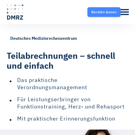
Beraten lassen
Deutsches Medizinrechenzentrum
Abrechnung
Pflege
Blog
Teilabrechnungen – schnell
und einfach
Krankentransport- und
Krankentransport
FAQ
Taxisoftware
Das praktische
Heilmittel
Ratgeber
Verordnungsmanagement
Krankentransport-App
Für Leistungserbringer von
Hilfsmittel
Funktionstraining, Herz- und Rehasport
Fahrtvermittlung
Mit praktischer Erinnerungsfunktion
Selektivverträge
Therapeutensoftware