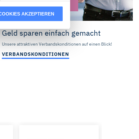
COOKIES AKZEPTIEREN
er Ihren Besuch auf unserer
lle Cookies akzeptieren“
Geld sparen einfach gemacht
ne Werbung auch auf anderen
en verknüpfen und zur
Unsere attraktiven Verbandskonditionen auf einen Blick!
 Statistik-Cookies oder
VERBANDSKONDITIONEN
s dar, die derzeit von
die Schaltflächen und
it für die Zukunft ändern oder
tzerklärung
auf. Unser