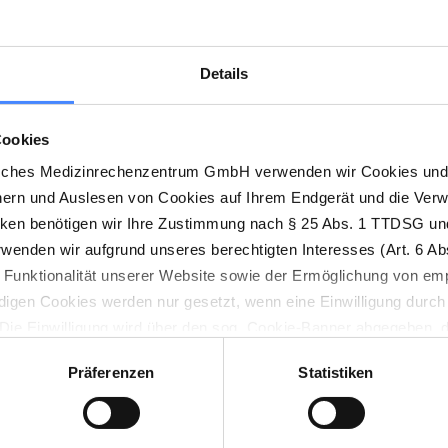
Details
Cookies
sches Medizinrechenzentrum GmbH verwenden wir Cookies und 
hern und Auslesen von Cookies auf Ihrem Endgerät und die Ver
cken benötigen wir Ihre Zustimmung nach § 25 Abs. 1 TTDSG und
enden wir aufgrund unseres berechtigten Interesses (Art. 6 Abs
n Funktionalität unserer Website sowie der Ermöglichung von em
digen Cookies werden nur gesetzt, wenn eine Einwilligung durch 
. Die Einwilligung wird über den sog. Cookie-Banner abgegeben, 
en jederzeit wieder geändert werden.
Präferenzen
Statistiken
Cookie-Consent-Tool Cookiebot implementiert. Cookiebot wird vo
en, Dänemark betrieben. Für dessen Einsatz ist das Speicher