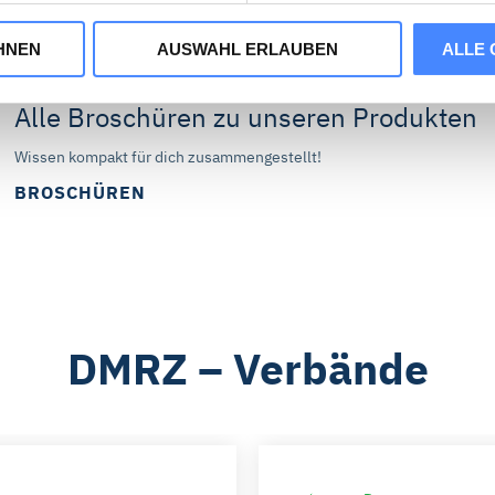
HNEN
AUSWAHL ERLAUBEN
ALLE 
tieren“, stimmen Sie zu, dass wir statistische Informationen üb
unser Webangebot zu verbessern (Statistik-Cookies). Durch „A
Alle Broschüren zu unseren Produkten
z von Marketing-Cookies zu und erhalten auf Sie zugeschnitte
rtner können Ihre Cookie-Informationen mit anderen Information
Wissen kompakt für dich zusammengestellt!
 können über die Schaltflächen auch einzeln der Verwendung von
BROSCHÜREN
 Die in der Schaltfläche genannten „Präferenzen“ stellen Cookie
rden.
können Sie die Marketing- und Statistik-Cookies ablehnen. Über 
 die Cookies individuell verwalten und Ihre Einwilligung jederze
DMRZ – Verbände
ionen dazu und zu den Cookies führen wir in dieser
Datenschu
.