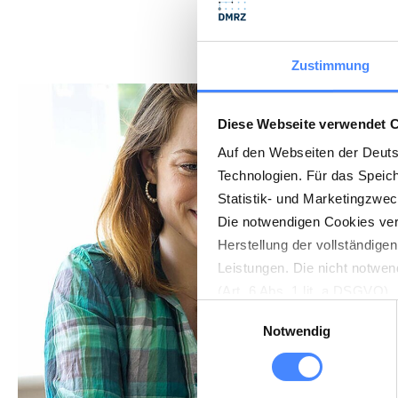
Zustimmung
Diese Webseite verwendet 
Auf den Webseiten der Deut
Technologien. Für das Speic
Statistik- und Marketingzwe
Die notwendigen Cookies verw
Herstellung der vollständige
Leistungen. Die nicht notwen
(Art. 6 Abs. 1 lit. a DSGVO)
Einwilligungsauswahl
muss. Die Einstellungen könn
Notwendig
Auf unserer Website ist das 
Havnegade 39, 1058 Kopenhag