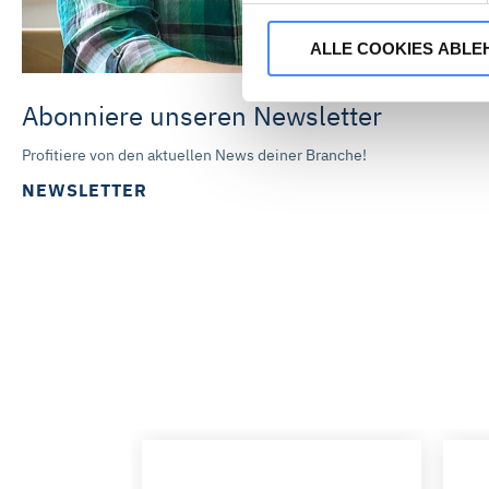
erforderlich.
ALLE COOKIES ABLE
Wenn Sie „Alle Cookies akzep
Webseite sammeln, um damit 
Abonniere unseren Newsletter
stimmen Sie auch dem Einsat
Webseiten. Die Marketing-Pa
Profitiere von den aktuellen News deiner Branche!
Profilbildung verwenden. Sie
NEWSLETTER
Marketing-Cookies zustimmen.
DMRZ.de nicht verwendet we
Mit „Alle Cookies ablehnen“ 
„Auswahl erlauben“ können Sie
widerrufen. Weitere Informat
Impressum ist
hier
abrufbar