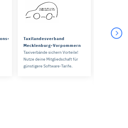
ions-
Taxilandesverband
Arbeitgebe
Mecklenburg-Vorpommern
BerufsVerba
Taxiverbände sichern Vorteile!
Pflege
Nutze deine Mitgliedschaft für
Pflegeverbänd
günstigere Software-Tarife.
Als Mitglied sp
ersten Vertra