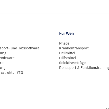
Für Wen
Pflege
sport- und Taxisoftware
Krankentransport
lung
Heilmittel
software
Hilfsmittel
re
Selektivverträge
ung
Rehasport & Funktionstrainin
rastruktur (TI)