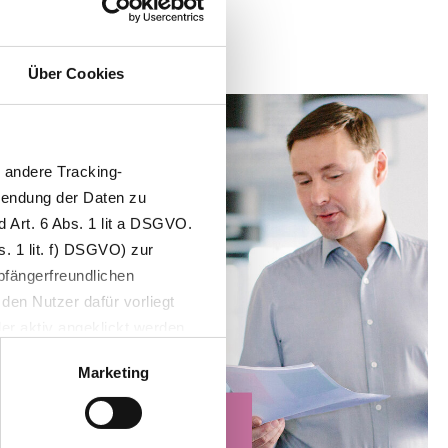
Über Cookies
andere Tracking-
wendung der Daten zu
 Art. 6 Abs. 1 lit a DSGVO.
. 1 lit. f) DSGVO) zur
pfängerfreundlichen
den Nutzer dafür vorliegt
der aktiv angeklickt werden
Marketing
n der Usercentrics A/S,
n eines Cookies technisch