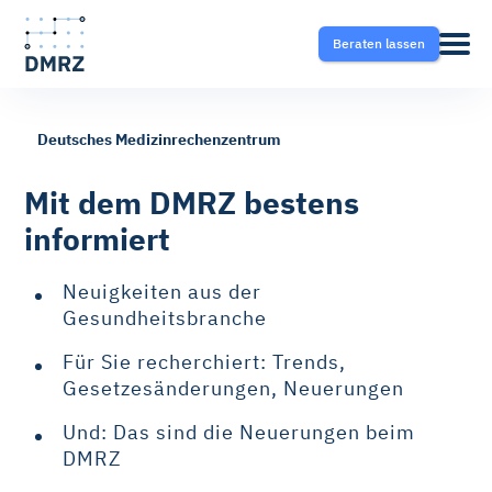
Beraten lassen
Deutsches Medizinrechenzentrum
Abrechnung
Pflege
Blog
Mit dem DMRZ bestens
informiert
Krankentransport- und
Krankentransport
FAQ
Taxisoftware
Neuigkeiten aus der
Heilmittel
Ratgeber
Gesundheitsbranche
Krankentransport-App
Für Sie recherchiert: Trends,
Hilfsmittel
Gesetzesänderungen, Neuerungen
Fahrtvermittlung
Und: Das sind die Neuerungen beim
Selektivverträge
DMRZ
Therapeutensoftware