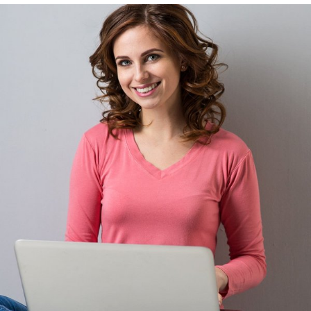
Rehasport & Funktionstraining
Pflegesoftware
Pflege-App
Vorfinanzierung
Telematikinfrastruktur (TI)