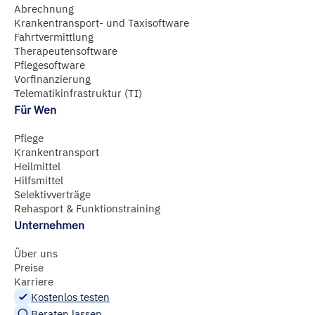
Abrechnung
hier
abrufbar.
Krankentransport- und Taxisoftware
Fahrtvermittlung
Therapeutensoftware
Pflegesoftware
Vorfinanzierung
Telematikinfrastruktur (TI)
Für Wen
Pflege
Krankentransport
Heilmittel
Hilfsmittel
Selektivverträge
Rehasport & Funktionstraining
Unternehmen
Über uns
Preise
Karriere
Kostenlos testen
Beraten lassen