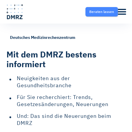
Beraten lassen
Deutsches Medizinrechenzentrum
Abrechnung
Pflege
Blog
Mit dem DMRZ bestens
informiert
Krankentransport- und
Krankentransport
FAQ
Taxisoftware
Neuigkeiten aus der
Heilmittel
Ratgeber
Gesundheitsbranche
Krankentransport-App
Für Sie recherchiert: Trends,
Hilfsmittel
Gesetzesänderungen, Neuerungen
Fahrtvermittlung
Und: Das sind die Neuerungen beim
Selektivverträge
DMRZ
Therapeutensoftware