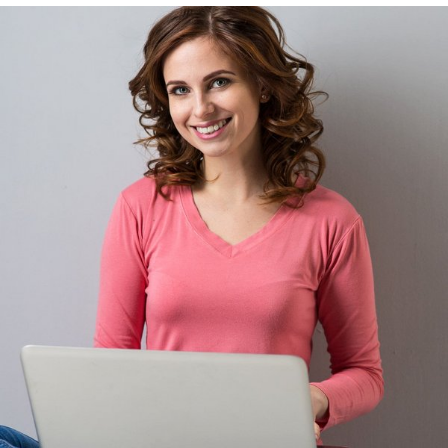
Rehasport & Funktionstraining
Pflegesoftware
Pflege-App
Vorfinanzierung
Telematikinfrastruktur (TI)