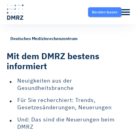
Beraten lassen
Deutsches Medizinrechenzentrum
Abrechnung
Pflege
Blog
Mit dem DMRZ bestens
informiert
Krankentransport- und
Krankentransport
FAQ
Taxisoftware
Neuigkeiten aus der
Heilmittel
Ratgeber
Gesundheitsbranche
Krankentransport-App
Für Sie recherchiert: Trends,
Hilfsmittel
Gesetzesänderungen, Neuerungen
Fahrtvermittlung
Und: Das sind die Neuerungen beim
Selektivverträge
DMRZ
Therapeutensoftware