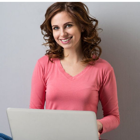
Rehasport & Funktionstraining
Pflegesoftware
Pflege-App
Vorfinanzierung
Telematikinfrastruktur (TI)