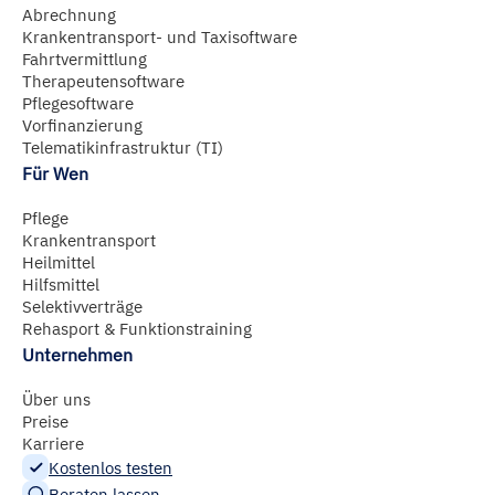
Abrechnung
hier
abrufbar.
Krankentransport- und Taxisoftware
Fahrtvermittlung
Therapeutensoftware
Pflegesoftware
Vorfinanzierung
Telematikinfrastruktur (TI)
Für Wen
Pflege
Krankentransport
Heilmittel
Hilfsmittel
Selektivverträge
Rehasport & Funktionstraining
Unternehmen
Über uns
Preise
Karriere
Kostenlos testen
Beraten lassen