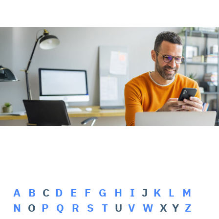
Rehasport & Funktionstraining
Pflegesoftware
Pflege-App
Vorfinanzierung
Telematikinfrastruktur (TI)
A
B
C
D
E
F
G
H
I
J
K
L
M
N
O
P
Q
R
S
T
U
V
W
X Y
Z