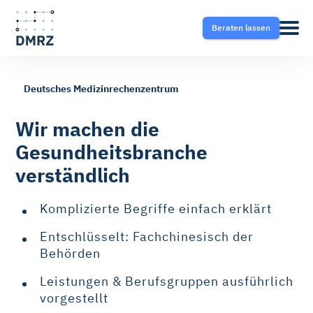
Beraten lassen
Deutsches Medizinrechenzentrum
Abrechnung
Pflege
Blog
Wir machen die
Gesundheitsbranche
Krankentransport- und
Krankentransport
FAQ
verständlich
Taxisoftware
Heilmittel
Ratgeber
Komplizierte Begriffe einfach erklärt
Krankentransport-App
Entschlüsselt: Fachchinesisch der
Hilfsmittel
Behörden
Fahrtvermittlung
Leistungen & Berufsgruppen ausführlich
Selektivverträge
vorgestellt
Therapeutensoftware