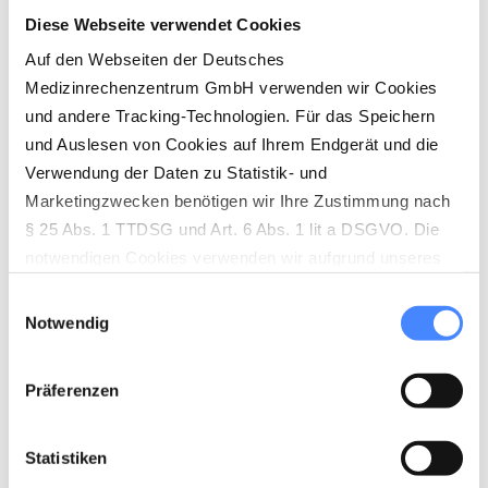
Diese Webseite verwendet Cookies
Auf den Webseiten der Deutsches
Medizinrechenzentrum GmbH verwenden wir Cookies
und andere Tracking-Technologien. Für das Speichern
und Auslesen von Cookies auf Ihrem Endgerät und die
Verwendung der Daten zu Statistik- und
Marketingzwecken benötigen wir Ihre Zustimmung nach
§ 25 Abs. 1 TTDSG und Art. 6 Abs. 1 lit a DSGVO. Die
notwendigen Cookies verwenden wir aufgrund unseres
berechtigten Interesses (Art. 6 Abs. 1 lit. f) DSGVO) zur
Einwilligungsauswahl
Herstellung der vollständigen Funktionalität unserer
Notwendig
Website sowie der Ermöglichung von
empfängerfreundlichen Leistungen. Die nicht
Präferenzen
notwendigen Cookies werden nur gesetzt, wenn eine
Einwilligung durch den Nutzer dafür vorliegt (Art. 6 Abs. 1
lit. a DSGVO). Die Einwilligung wird über den sog.
Statistiken
Cookie-Banner abgegeben, der aktiv angeklickt werden