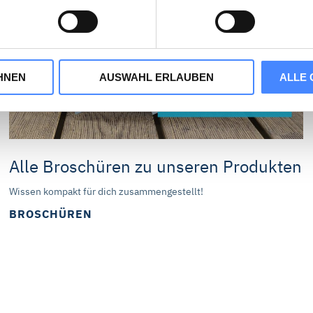
Cookie-Consent-Tool Cookiebot implementiert. Cookiebot wird vo
en, Dänemark betrieben. Für dessen Einsatz ist das Speicher
HNEN
AUSWAHL ERLAUBEN
ALLE 
tieren“, stimmen Sie zu, dass wir statistische Informationen üb
unser Webangebot zu verbessern (Statistik-Cookies). Durch „A
z von Marketing-Cookies zu und erhalten auf Sie zugeschnitte
rtner können Ihre Cookie-Informationen mit anderen Information
Alle Broschüren zu unseren Produkten
 können über die Schaltflächen auch einzeln der Verwendung von
 Die in der Schaltfläche genannten „Präferenzen“ stellen Cookie
Wissen kompakt für dich zusammengestellt!
rden.
BROSCHÜREN
können Sie die Marketing- und Statistik-Cookies ablehnen. Über 
 die Cookies individuell verwalten und Ihre Einwilligung jederze
ionen dazu und zu den Cookies führen wir in dieser
Datenschu
.