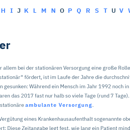
H
I
J
K
L
M
N
O
P
Q
R
S
T
U
V
er
or allem bei der stationären Versorgung eine große Rolle
tationär“ fördert, ist im Laufe der Jahre die durchschni
n gesunken: Während ein Mensch im Jahr 1992 noch in
ren das 2017 fast nur halb so viele Tage (rund 7 Tage)
hstationäre
ambulante Versorgung
.
Vergütung eines Krankenhausaufenthalt sogenannte ob
rt: Diese Zeitangabe legt fest, wie lang ein Patient mi