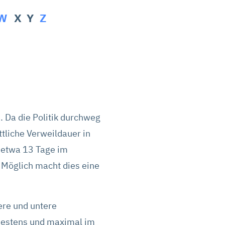
W
X Y
Z
. Da die Politik durchweg
ttliche Verweildauer in
 etwa 13 Tage im
. Möglich macht dies eine
ere und untere
ndestens und maximal im