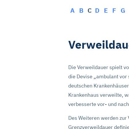
A
B
C
D
E
F
G
Verweildau
Die Verweildauer spielt v
die Devise „ambulant vor s
deutschen Krankenhäuser
Krankenhaus verweilte, wa
verbesserte vor- und nac
Des Weiteren werden zur 
Grenzverweildauer definie