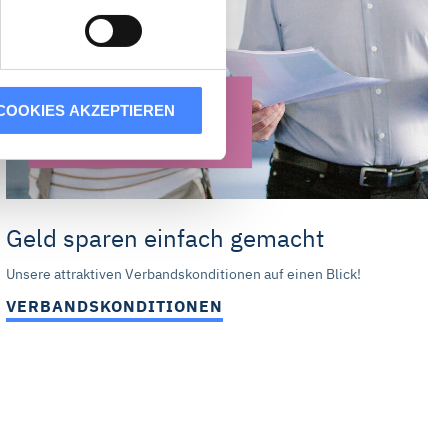
n der Usercentrics A/S,
n eines Cookies technisch
COOKIES AKZEPTIEREN
er Ihren Besuch auf unserer
lle Cookies akzeptieren“
ne Werbung auch auf anderen
en verknüpfen und zur
Geld sparen einfach gemacht
 Statistik-Cookies oder
s dar, die derzeit von
Unsere attraktiven Verbandskonditionen auf einen Blick!
VERBANDSKONDITIONEN
die Schaltflächen und
it für die Zukunft ändern oder
tzerklärung
auf. Unser