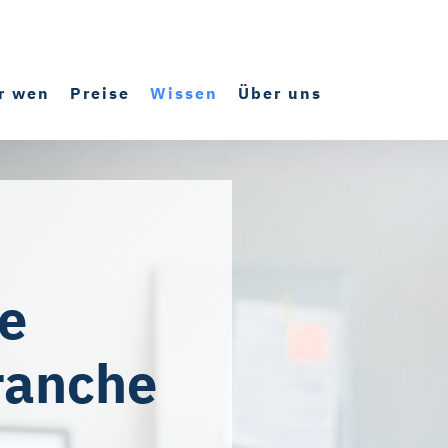
r wen
Preise
Wissen
Über uns
e
ranche