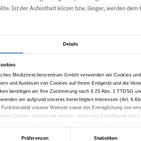
lte. Ist der Aufenthalt kürzer bzw. länger, werden dem
te als üblich in Rechnung gestellt. Liegt die Verweilda
ine Pauschalvergütung.
Details
Cookies
sches Medizinrechenzentrum GmbH verwenden wir Cookies und 
hern und Auslesen von Cookies auf Ihrem Endgerät und die Ver
cken benötigen wir Ihre Zustimmung nach § 25 Abs. 1 TTDSG und
enden wir aufgrund unseres berechtigten Interesses (Art. 6 Abs
n Funktionalität unserer Website sowie der Ermöglichung von em
digen Cookies werden nur gesetzt, wenn eine Einwilligung durch 
. Die Einwilligung wird über den sog. Cookie-Banner abgegeben, 
en jederzeit wieder geändert werden.
Präferenzen
Statistiken