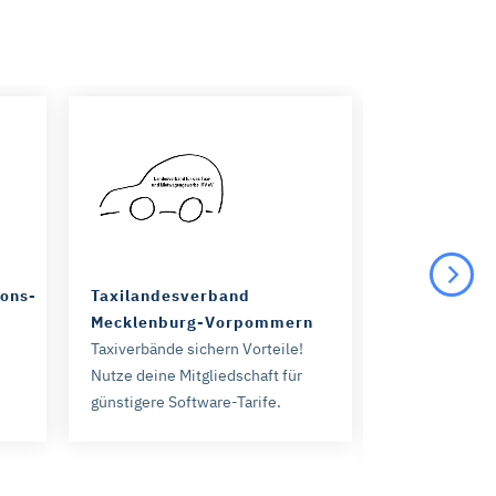
ions-
Taxilandesverband
Arbeitgebe
Mecklenburg-Vorpommern
BerufsVerba
Taxiverbände sichern Vorteile!
Pflege
Nutze deine Mitgliedschaft für
Pflegeverbänd
günstigere Software-Tarife.
Als Mitglied sp
ersten Vertra