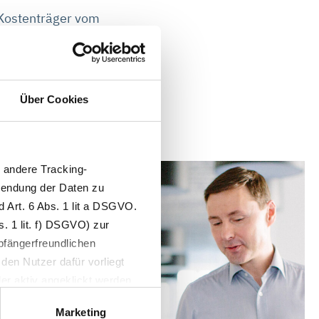
 Kostenträger vom
uer im Bereich der
Über Cookies
andere Tracking-
wendung der Daten zu
 Art. 6 Abs. 1 lit a DSGVO.
. 1 lit. f) DSGVO) zur
pfängerfreundlichen
den Nutzer dafür vorliegt
der aktiv angeklickt werden
Marketing