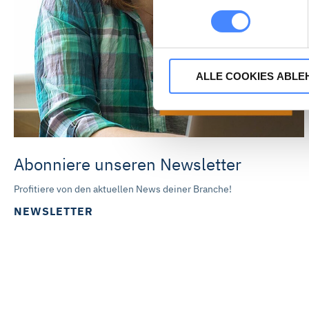
Auf unserer Website ist das 
Havnegade 39, 1058 Kopenhag
erforderlich.
ALLE COOKIES ABLE
Wenn Sie „Alle Cookies akzep
Webseite sammeln, um damit 
stimmen Sie auch dem Einsat
Webseiten. Die Marketing-Pa
Abonniere unseren Newsletter
Profilbildung verwenden. Sie
Marketing-Cookies zustimmen.
Profitiere von den aktuellen News deiner Branche!
DMRZ.de nicht verwendet we
NEWSLETTER
Mit „Alle Cookies ablehnen“ 
„Auswahl erlauben“ können Sie
widerrufen. Weitere Informat
Impressum ist
hier
abrufbar