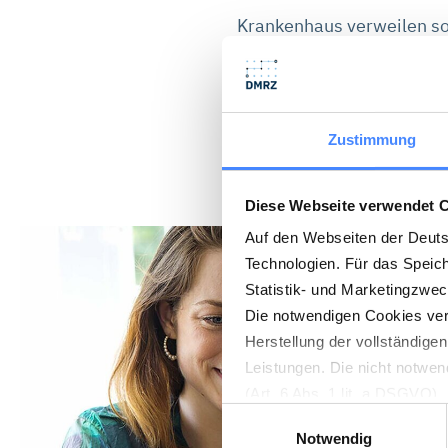
Krankenhaus verweilen sol
Krankenhaus andere Entgel
Grenzverweildauer gilt e
Zustimmung
Diese Webseite verwendet 
Auf den Webseiten der Deut
Technologien. Für das Speic
Statistik- und Marketingzwe
Die notwendigen Cookies verw
Herstellung der vollständige
Leistungen. Die nicht notwen
(Art. 6 Abs. 1 lit. a DSGVO)
Einwilligungsauswahl
muss. Die Einstellungen könn
Notwendig