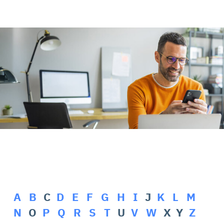
Rehasport & Funktionstraining
Pflegesoftware
Pflege-App
Vorfinanzierung
Telematikinfrastruktur (TI)
A
B
C
D
E
F
G
H
I
J
K
L
M
N
O
P
Q
R
S
T
U
V
W
X Y
Z