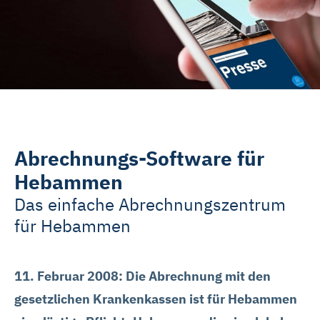
Rehasport & Funktionstraining
Pflegesoftware
Pflege-App
Vorfinanzierung
Abrechnungs-Software für
Telematikinfrastruktur (TI)
Hebammen
Das einfache Abrechnungszentrum
für Hebammen
11. Februar 2008: Die Abrechnung mit den
gesetzlichen Krankenkassen ist für Hebammen