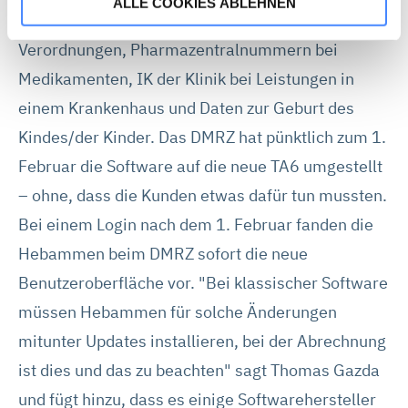
ALLE COOKIES ABLEHNEN
Betriebsstättennummer und Diagnosedaten bei
Wenn Sie „Alle Cookies akzeptieren“, stimmen Sie zu,
dass wir statistische Informationen über Ihren Besuch
Verordnungen, Pharmazentralnummern bei
auf unserer Webseite sammeln, um damit unser
Medikamenten, IK der Klinik bei Leistungen in
Webangebot zu verbessern (Statistik-Cookies). Durch
einem Krankenhaus und Daten zur Geburt des
„Alle Cookies akzeptieren“ stimmen Sie auch dem
Kindes/der Kinder. Das DMRZ hat pünktlich zum 1.
Einsatz von Marketing-Cookies zu und erhalten auf Sie
zugeschnittene Werbung auch auf anderen Webseiten.
Februar die Software auf die neue TA6 umgestellt
Die Marketing-Partner können Ihre Cookie-Informationen
– ohne, dass die Kunden etwas dafür tun mussten.
mit anderen Informationen verknüpfen und zur
Bei einem Login nach dem 1. Februar fanden die
Profilbildung verwenden. Sie können über die
Hebammen beim DMRZ sofort die neue
Schaltflächen auch einzeln der Verwendung von Statistik-
Cookies oder Marketing-Cookies zustimmen. Die in der
Benutzeroberfläche vor. "Bei klassischer Software
Schaltfläche genannten „Präferenzen“ stellen Cookies
müssen Hebammen für solche Änderungen
dar, die derzeit von DMRZ.de nicht verwendet werden.
mitunter Updates installieren, bei der Abrechnung
ist dies und das zu beachten" sagt Thomas Gazda
Mit „Alle Cookies ablehnen“ können Sie die Marketing-
und fügt hinzu, dass es einige Softwarehersteller
und Statistik-Cookies ablehnen. Über die Schaltflächen