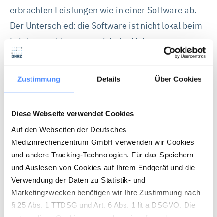
erbrachten Leistungen wie in einer Software ab.
Der Unterschied: die Software ist nicht lokal beim
Leistungserbinger – sprich der Hebamme
installiert, sondern auf den Servern des Deutschen
Medizinrechenzentrums. Nachdem die Daten
Zustimmung
Details
Über Cookies
eingegeben wurden, werden sie vom Deutschen
Medizinrechenzentrum automatisch elektronisch
Diese Webseite verwendet Cookies
an die Krankenkasse übermittelt und meist nach
Auf den Webseiten der Deutsches
spätestens 28 Tagen ist das Geld auf dem Konto
Medizinrechenzentrum GmbH verwenden wir Cookies
des Leistungserbringers. Für alle Hebammen und
und andere Tracking-Technologien. Für das Speichern
Leistungserbinger, die ihre Rechnungen nicht von
und Auslesen von Cookies auf Ihrem Endgerät und die
Hand eingeben möchten, bietet das DMRZ einen
Verwendung der Daten zu Statistik- und
Marketingzwecken benötigen wir Ihre Zustimmung nach
zusätzlichen Service an: Hebammen können Ihre
§ 25 Abs. 1 TTDSG und Art. 6 Abs. 1 lit a DSGVO. Die
Papierrechnungen auch direkt an das Deutsche