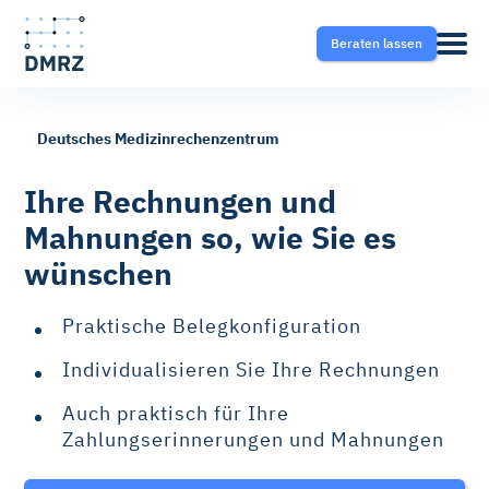
Beraten lassen
Deutsches Medizinrechenzentrum
Abrechnung
Pflege
Blog
Ihre Rechnungen und
Mahnungen so, wie Sie es
Krankentransport- und
Krankentransport
FAQ
wünschen
Taxisoftware
Heilmittel
Ratgeber
Praktische Belegkonfiguration
Krankentransport-App
Individualisieren Sie Ihre Rechnungen
Hilfsmittel
Fahrtvermittlung
Auch praktisch für Ihre
Zahlungserinnerungen und Mahnungen
Selektivverträge
Therapeutensoftware