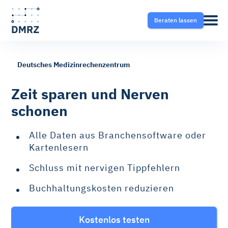
Beraten lassen
Deutsches Medizinrechenzentrum
Abrechnung
Pflege
Blog
Zeit sparen und Nerven
schonen
Krankentransport- und
Krankentransport
FAQ
Taxisoftware
Alle Daten aus Branchensoftware oder
Heilmittel
Ratgeber
Kartenlesern
Krankentransport-App
Schluss mit nervigen Tippfehlern
Hilfsmittel
Fahrtvermittlung
Buchhaltungskosten reduzieren
Selektivverträge
Therapeutensoftware
Kostenlos testen