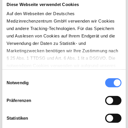
Browser einsatzfähig. Updates müssen Sie
Diese Webseite verwendet Cookies
keine installieren! Sie nutzen alle Funktionen
Auf den Webseiten der Deutsches
Medizinrechenzentrum GmbH verwenden wir Cookies
mit einem PC, Notebook, Tablet oder
und andere Tracking-Technologien. Für das Speichern
Smartphone – überall dort, wo es Internet
und Auslesen von Cookies auf Ihrem Endgerät und die
gibt.
Verwendung der Daten zu Statistik- und
Marketingzwecken benötigen wir Ihre Zustimmung nach
§ 25 Abs. 1 TTDSG und Art. 6 Abs. 1 lit a DSGVO. Die
VERTRAGSSERVICE
notwendigen Cookies verwenden wir aufgrund unseres
berechtigten Interesses (Art. 6 Abs. 1 lit. f) DSGVO) zur
Einwilligungsauswahl
Herstellung der vollständigen Funktionalität unserer
Notwendig
KOSTENTRÄGERMANAGEMENT
Website sowie der Ermöglichung von
empfängerfreundlichen Leistungen. Die nicht
Präferenzen
notwendigen Cookies werden nur gesetzt, wenn eine
PLAUSIBILITÄTSPRÜFUNG
Einwilligung durch den Nutzer dafür vorliegt (Art. 6 Abs. 1
lit. a DSGVO). Die Einwilligung wird über den sog.
Statistiken
Cookie-Banner abgegeben, der aktiv angeklickt werden