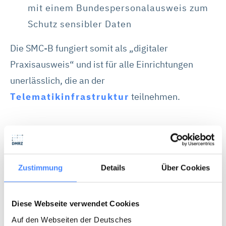
mit einem Bundespersonalausweis zum
Schutz sensibler Daten
Die SMC-B fungiert somit als „digitaler
Praxisausweis“ und ist für alle Einrichtungen
unerlässlich, die an der
Telematikinfrastruktur
teilnehmen.
gSMC-KT und SMC-B im direkten Vergleich
Zustimmung
Details
Über Cookies
gSMC-KT
SMC-B
Diese Webseite verwendet Cookies
Authentifizierung
Authentifizierung Deiner
Auf den Webseiten der Deutsches
Funktion