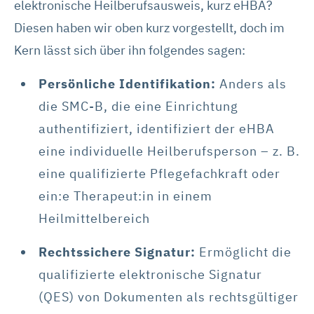
Schaltflächen auch einzeln der Verwendung von Statistik-
elektronische Heilberufsausweis, kurz eHBA?
Cookies oder Marketing-Cookies zustimmen. Die in der
Diesen haben wir oben kurz vorgestellt, doch im
Schaltfläche genannten „Präferenzen“ stellen Cookies
Kern lässt sich über ihn folgendes sagen:
dar, die derzeit von DMRZ.de nicht verwendet werden.
Persönliche Identifikation:
Anders als
Mit „Alle Cookies ablehnen“ können Sie die Marketing-
die SMC-B, die eine Einrichtung
und Statistik-Cookies ablehnen. Über die Schaltflächen
authentifiziert, identifiziert der eHBA
und „Auswahl erlauben“ können Sie die Cookies
individuell verwalten und Ihre Einwilligung jederzeit für die
eine individuelle Heilberufsperson – z. B.
Zukunft ändern oder widerrufen. Weitere Informationen
eine qualifizierte Pflegefachkraft oder
dazu und zu den Cookies führen wir in dieser
ein:e Therapeut:in in einem
Datenschutzerklärung
auf. Unser Impressum ist
Heilmittelbereich
hier
abrufbar.
Rechtssichere Signatur:
Ermöglicht die
qualifizierte elektronische Signatur
(QES) von Dokumenten als rechtsgültiger