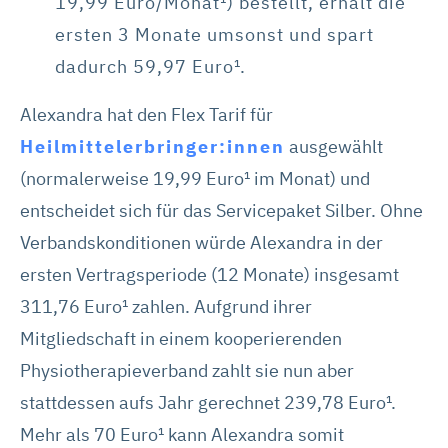
19,99 Euro/Monat¹) bestellt, erhält die
Cookies oder Marketing-Cookies zustimmen. Die in der
Schaltfläche genannten „Präferenzen“ stellen Cookies
ersten 3 Monate umsonst und spart
dar, die derzeit von DMRZ.de nicht verwendet werden.
dadurch 59,97 Euro¹.
Mit „Alle Cookies ablehnen“ können Sie die Marketing-
Alexandra hat den Flex Tarif für
und Statistik-Cookies ablehnen. Über die Schaltflächen
Heilmittelerbringer:innen
ausgewählt
und „Auswahl erlauben“ können Sie die Cookies
(normalerweise 19,99 Euro¹ im Monat) und
individuell verwalten und Ihre Einwilligung jederzeit für die
entscheidet sich für das Servicepaket Silber. Ohne
Zukunft ändern oder widerrufen. Weitere Informationen
dazu und zu den Cookies führen wir in dieser
Verbandskonditionen würde Alexandra in der
Datenschutzerklärung
auf. Unser Impressum ist
ersten Vertragsperiode (12 Monate) insgesamt
hier
abrufbar.
311,76 Euro¹ zahlen. Aufgrund ihrer
Mitgliedschaft in einem kooperierenden
Physiotherapieverband zahlt sie nun aber
stattdessen aufs Jahr gerechnet 239,78 Euro¹.
Mehr als 70 Euro¹ kann Alexandra somit