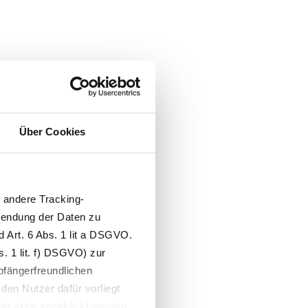
apeuten
gene Tarife freuen. Seit
Über Cookies
. Die neuen Tarife hat
andere Tracking-
Sie einfach mit den
wendung der Daten zu
 Art. 6 Abs. 1 lit a DSGVO.
. 1 lit. f) DSGVO) zur
, dann senden Sie uns die
pfängerfreundlichen
88
oder per E-Mail an
den Nutzer dafür vorliegt
der aktiv angeklickt werden