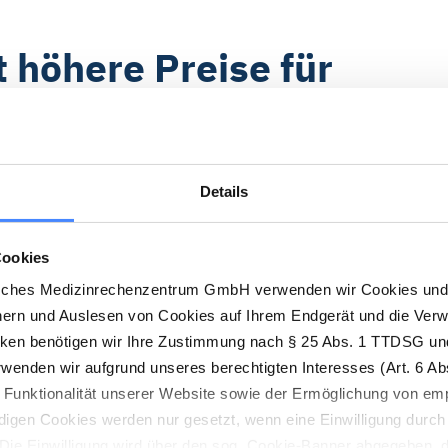
 höhere Preise für
nasten und Physiother
ysiotherapeuten dürfen sich bundesweit über gestie
Details
Geld bei der IKK für physiotherapeutische Leistungen
he Therapie (VPT) mit der IKK ausgehandelt.
Cookies
sches Medizinrechenzentrum GmbH verwenden wir Cookies und 
 neuen Tarife pünktlich in DMRZ.de hinterlegt, so dass 
hern und Auslesen von Cookies auf Ihrem Endgerät und die Ver
nen können.
cken benötigen wir Ihre Zustimmung nach § 25 Abs. 1 TTDSG und
enden wir aufgrund unseres berechtigten Interesses (Art. 6 Abs
en von Vergütungsänderungen keine Mitteilung bekommen
n Funktionalität unserer Website sowie der Ermöglichung von em
r Angabe Ihrer Kundennummer per Fax an
0211 6355 90
digen Cookies werden nur gesetzt, wenn eine Einwilligung durch 
. Die Einwilligung wird über den sog. Cookie-Banner abgegeben, 