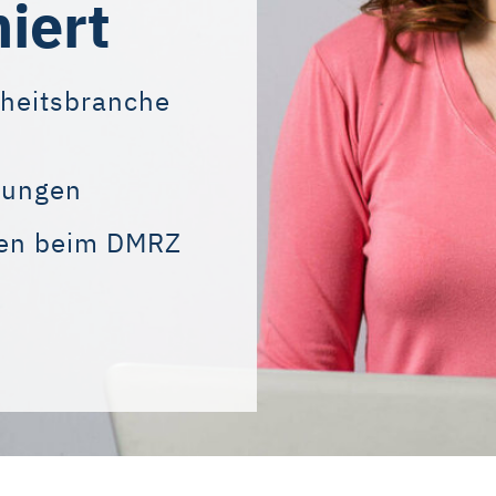
iert
dheitsbranche
,
rungen
gen beim DMRZ