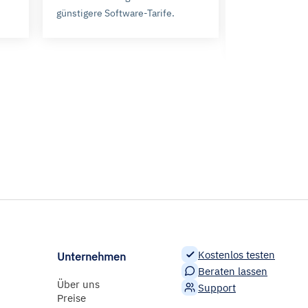
günstigere Software-Tarife.
Als Mitglied sp
ersten Vertra
Kostenlos testen
Unternehmen
Beraten lassen
Über uns
Support
Preise